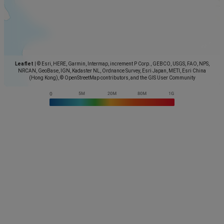
Leaflet
|
© Esri, HERE, Garmin, Intermap, increment P Corp., GEBCO, USGS, FAO, NPS,
NRCAN, GeoBase, IGN, Kadaster NL, Ordnance Survey, Esri Japan, METI, Esri China
(Hong Kong), © OpenStreetMap contributors, and the GIS User Community