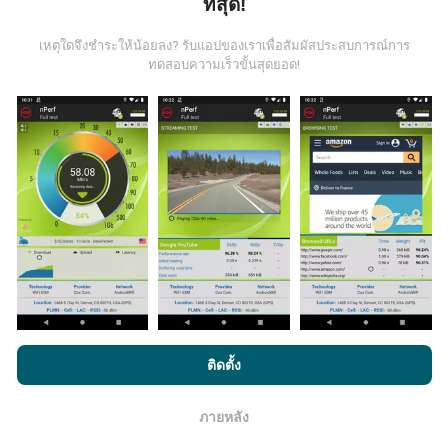
มีการปรับปรุงอย่างไร?
ที่สุด!
เหตุใดจึงชำระให้น้อยลง? รับแอปของเราเพื่อสัมผัสประสบการณ์การ
แผนที่แสดงความครอบคลุมมีปรับปรุงข้อมูลโดยบอททุกๆ
ทดสอบความเร็วขั้นสุดยอด!
ชั่วโมง แผนที่ความเร็ว
ปรับปรุงข้อมูลทุกๆ15นาที
ข้อมูล
แสดงอยู่เป็นเวลาสองปี หลังจากสองปี ข้อมูลที่เก่าที่สุดจะ
ถูกลบออกไปจากแผนที่เดือนละครั้ง
ข้อมูลมีความน่าเชื่อถือ และถูกต้องแค่ไหน?
การทดสอบจะดำเนินการในอุปกรณ์ของผู้ใช้ ความแม่นยำ
ของพิกัดภูมิศาสตร์ขึ้นอยู่กับคุณภาพการรับสัญญาณ GPS
ในขณะที่ทำการทดสอบ สำหรับข้อมูลความครอบคลุม เรา
โดยการเรียกดู nPerf.com คุณยอมรับ
นโยบายความเป็นส่วนตัว และ
ติดตั้ง
จะผลการทดสอบที่มีความแม่นยำของพิกัดภูมิศาสตร์
คลาด
การใช้คุกกี้
และ
ข้อตกลงในการใช้งาน
สำหรับผู้ใช้การทดสอบ nPerf
เคลื่อนไม่เกิน 50 เมตร
สำหรับผลการทดสอบดาวน์โหลด
บิตเรต เกณฑ์จะในระยะคลาดเคลื่อนไม่เกิน 200 เมตร
ภายหลัง
โอเค