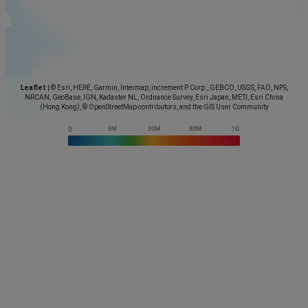
Leaflet
|
© Esri, HERE, Garmin, Intermap, increment P Corp., GEBCO, USGS, FAO, NPS,
NRCAN, GeoBase, IGN, Kadaster NL, Ordnance Survey, Esri Japan, METI, Esri China
(Hong Kong), © OpenStreetMap contributors, and the GIS User Community