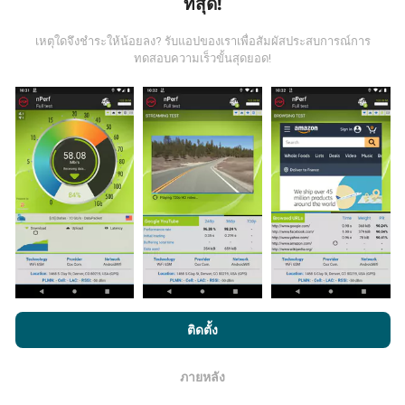
มีการปรับปรุงอย่างไร?
ที่สุด!
เหตุใดจึงชำระให้น้อยลง? รับแอปของเราเพื่อสัมผัสประสบการณ์การ
แผนที่แสดงความครอบคลุมมีปรับปรุงข้อมูลโดยบอททุกๆ
ทดสอบความเร็วขั้นสุดยอด!
ชั่วโมง แผนที่ความเร็ว
ปรับปรุงข้อมูลทุกๆ15นาที
ข้อมูล
แสดงอยู่เป็นเวลาสองปี หลังจากสองปี ข้อมูลที่เก่าที่สุดจะ
ถูกลบออกไปจากแผนที่เดือนละครั้ง
ข้อมูลมีความน่าเชื่อถือ และถูกต้องแค่ไหน?
การทดสอบจะดำเนินการในอุปกรณ์ของผู้ใช้ ความแม่นยำ
ของพิกัดภูมิศาสตร์ขึ้นอยู่กับคุณภาพการรับสัญญาณ GPS
ในขณะที่ทำการทดสอบ สำหรับข้อมูลความครอบคลุม เรา
โดยการเรียกดู nPerf.com คุณยอมรับ
นโยบายความเป็นส่วนตัว และ
ติดตั้ง
จะผลการทดสอบที่มีความแม่นยำของพิกัดภูมิศาสตร์
คลาด
การใช้คุกกี้
และ
ข้อตกลงในการใช้งาน
สำหรับผู้ใช้การทดสอบ nPerf
เคลื่อนไม่เกิน 50 เมตร
สำหรับผลการทดสอบดาวน์โหลด
บิตเรต เกณฑ์จะในระยะคลาดเคลื่อนไม่เกิน 200 เมตร
ภายหลัง
โอเค