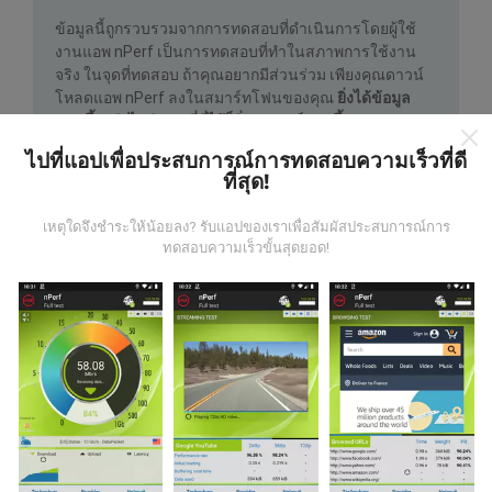
ข้อมูลนี้ถูกรวบรวมจากการทดสอบที่ดำเนินการโดยผู้ใช้
งานแอพ nPerf เป็นการทดสอบที่ทำในสภาพการใช้งาน
จริง ในจุดที่ทดสอบ ถ้าคุณอยากมีส่วนร่วม เพียงคุณดาวน์
โหลดแอพ nPerf ลงในสมาร์ทโฟนของคุณ
ยิ่งได้ข้อมูล
มากขึ้นเท่าไหร่ แผนที่ที่ได้ก็ยิ่งสมบูรณ์มากขึ้น!
ไปที่แอปเพื่อประสบการณ์การทดสอบความเร็วที่ดี
ที่สุด!
เหตุใดจึงชำระให้น้อยลง? รับแอปของเราเพื่อสัมผัสประสบการณ์การ
ทดสอบความเร็วขั้นสุดยอด!
มีการปรับปรุงอย่างไร?
แผนที่แสดงความครอบคลุมมีปรับปรุงข้อมูลโดยบอททุกๆ
ชั่วโมง แผนที่ความเร็ว
ปรับปรุงข้อมูลทุกๆ15นาที
ข้อมูล
แสดงอยู่เป็นเวลาสองปี หลังจากสองปี ข้อมูลที่เก่าที่สุดจะ
ถูกลบออกไปจากแผนที่เดือนละครั้ง