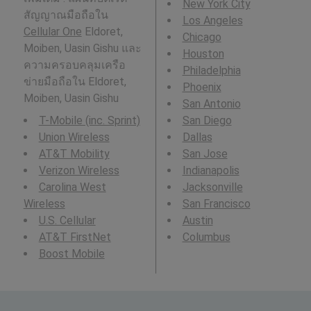
New York City
สัญญาณมือถือใน
Los Angeles
Cellular One
Eldoret,
Chicago
Moiben, Uasin Gishu และ
Houston
ความครอบคลุมเครือ
Philadelphia
ข่ายมือถือใน Eldoret,
Phoenix
Moiben, Uasin Gishu
San Antonio
T-Mobile (inc. Sprint)
San Diego
Union Wireless
Dallas
AT&T Mobility
San Jose
Verizon Wireless
Indianapolis
Carolina West
Jacksonville
Wireless
San Francisco
U.S. Cellular
Austin
AT&T FirstNet
Columbus
Boost Mobile