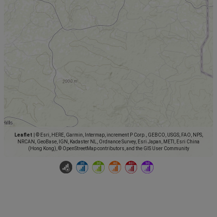
Leaflet
|
© Esri, HERE, Garmin, Intermap, increment P Corp., GEBCO, USGS, FAO, NPS,
NRCAN, GeoBase, IGN, Kadaster NL, Ordnance Survey, Esri Japan, METI, Esri China
(Hong Kong), © OpenStreetMap contributors, and the GIS User Community