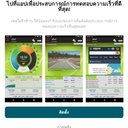
ไปที่แอปเพื่อประสบการณ์การทดสอบความเร็วที่ดี
ข้อมูลมาจากไหน?
ที่สุด!
เหตุใดจึงชำระให้น้อยลง? รับแอปของเราเพื่อสัมผัสประสบการณ์การ
ข้อมูลนี้ถูกรวบรวมจากการทดสอบที่ดำเนินการโดยผู้ใช้
ทดสอบความเร็วขั้นสุดยอด!
งานแอพ nPerf เป็นการทดสอบที่ทำในสภาพการใช้งาน
จริง ในจุดที่ทดสอบ ถ้าคุณอยากมีส่วนร่วม เพียงคุณดาวน์
โหลดแอพ nPerf ลงในสมาร์ทโฟนของคุณ
ยิ่งได้ข้อมูล
มากขึ้นเท่าไหร่ แผนที่ที่ได้ก็ยิ่งสมบูรณ์มากขึ้น!
มีการปรับปรุงอย่างไร?
แผนที่แสดงความครอบคลุมมีปรับปรุงข้อมูลโดยบอททุกๆ
ชั่วโมง แผนที่ความเร็ว
ปรับปรุงข้อมูลทุกๆ15นาที
ข้อมูล
โดยการเรียกดู nPerf.com คุณยอมรับ
นโยบายความเป็นส่วนตัว และ
ติดตั้ง
แสดงอยู่เป็นเวลาสองปี หลังจากสองปี ข้อมูลที่เก่าที่สุดจะ
การใช้คุกกี้
และ
ข้อตกลงในการใช้งาน
สำหรับผู้ใช้การทดสอบ nPerf
ถูกลบออกไปจากแผนที่เดือนละครั้ง
ภายหลัง