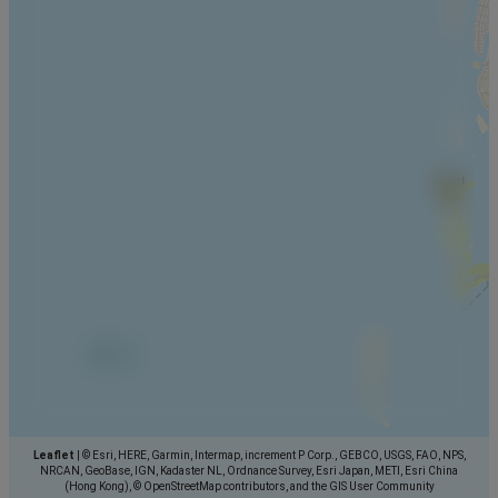
Leaflet
|
© Esri, HERE, Garmin, Intermap, increment P Corp., GEBCO, USGS, FAO, NPS,
NRCAN, GeoBase, IGN, Kadaster NL, Ordnance Survey, Esri Japan, METI, Esri China
(Hong Kong), © OpenStreetMap contributors, and the GIS User Community