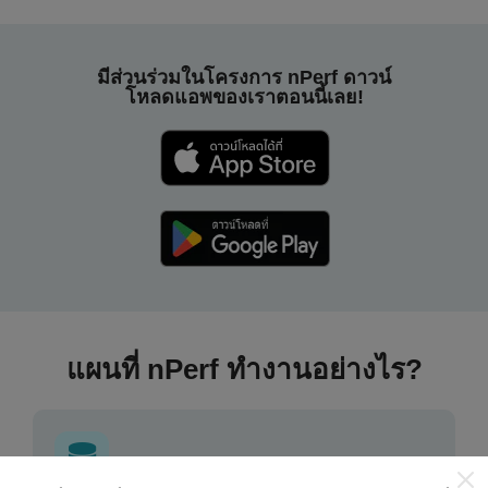
มีส่วนร่วมในโครงการ nPerf ดาวน์
โหลดแอพของเราตอนนี้เลย!
แผนที่ nPerf ทำงานอย่างไร?