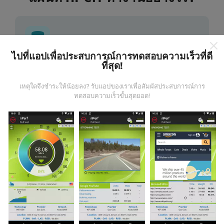
ไปที่แอปเพื่อประสบการณ์การทดสอบความเร็วที่ดี
ที่สุด!
ข้อมูลมาจากไหน?
เหตุใดจึงชำระให้น้อยลง? รับแอปของเราเพื่อสัมผัสประสบการณ์การ
ข้อมูลนี้ถูกรวบรวมจากการทดสอบที่ดำเนินการโดยผู้ใช้
ทดสอบความเร็วขั้นสุดยอด!
งานแอพ nPerf เป็นการทดสอบที่ทำในสภาพการใช้งาน
จริง ในจุดที่ทดสอบ ถ้าคุณอยากมีส่วนร่วม เพียงคุณดาวน์
โหลดแอพ nPerf ลงในสมาร์ทโฟนของคุณ
ยิ่งได้ข้อมูล
มากขึ้นเท่าไหร่ แผนที่ที่ได้ก็ยิ่งสมบูรณ์มากขึ้น!
มีการปรับปรุงอย่างไร?