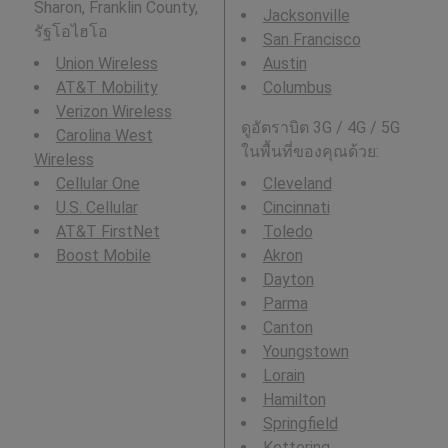
Sharon, Franklin County,
Jacksonville
รัฐโอไฮโอ
San Francisco
Union Wireless
Austin
AT&T Mobility
Columbus
Verizon Wireless
ดูอัตราบิต 3G / 4G / 5G
Carolina West
ในพื้นที่ของคุณด้วย:
Wireless
Cellular One
Cleveland
U.S. Cellular
Cincinnati
AT&T FirstNet
Toledo
Boost Mobile
Akron
Dayton
Parma
Canton
Youngstown
Lorain
Hamilton
Springfield
Kettering