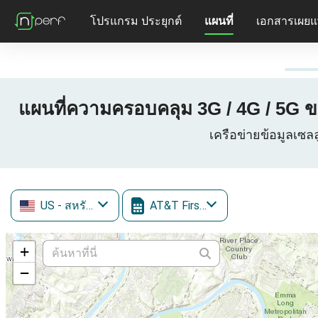
โปรแกรม ประยุกต์
แผนที่
เอกสารเผยแ
แผนที่ความครอบคลุม 3G / 4G / 5G ขอ
เครือข่ายข้อมูลเซลล
US
- สหรัฐอเมริกา
AT&T FirstNet
+
−