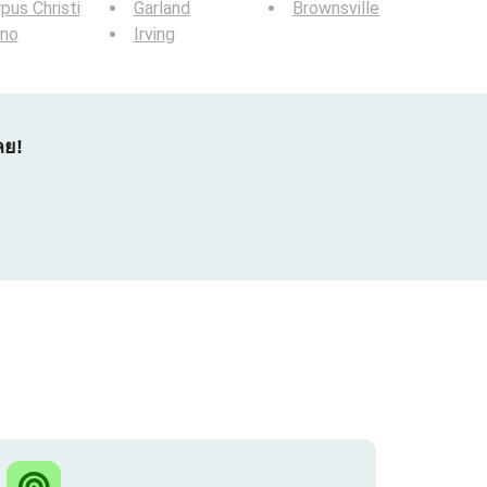
pus Christi
Garland
Brownsville
ano
Irving
ลย!