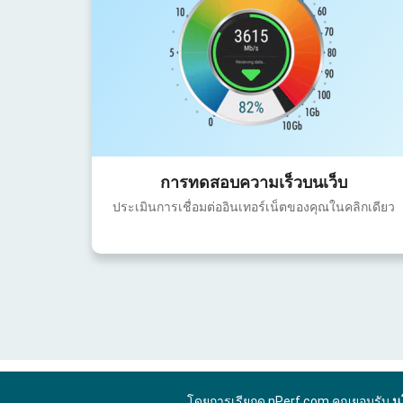
การทดสอบความเร็วบนเว็บ
ประเมินการเชื่อมต่ออินเทอร์เน็ตของคุณในคลิกเดียว
โดยการเรียกดู nPerf.com คุณยอมรับ
น