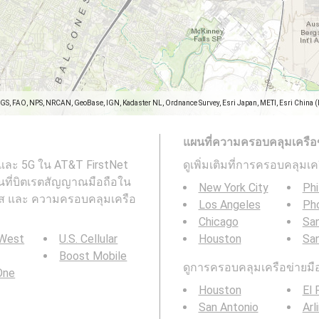
SGS, FAO, NPS, NRCAN, GeoBase, IGN, Kadaster NL, Ordnance Survey, Esri Japan, METI, Esri China 
แผนที่ความครอบคลุมเครือข่า
 และ 5G ใน AT&T FirstNet
ดูเพิ่มเติมที่การครอบคลุมเ
 แผนที่บิตเรตสัญญาณมือถือใน
New York City
Phi
กซัส และ ความครอบคลุมเครือ
Los Angeles
Ph
Chicago
San
 West
U.S. Cellular
Houston
Sa
Boost Mobile
ดูการครอบคลุมเครือข่ายมือถ
 One
Houston
El 
San Antonio
Arl