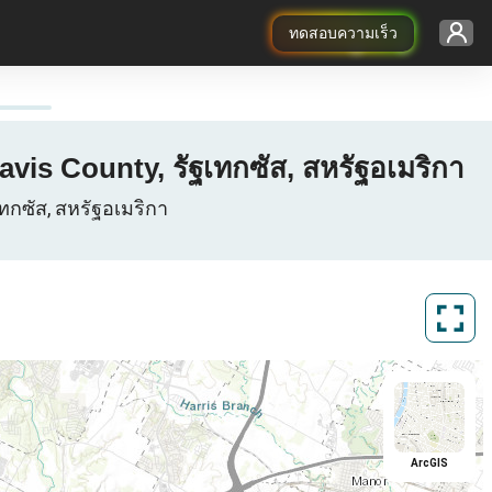
ทดสอบความเร็ว
vis County, รัฐเทกซัส, สหรัฐอเมริกา
เทกซัส, สหรัฐอเมริกา
ArcGIS