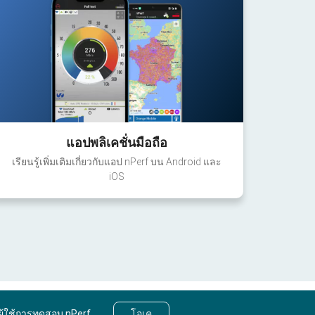
แอปพลิเคชั่นมือถือ
เรียนรู้เพิ่มเติมเกี่ยวกับแอป nPerf บน Android และ
iOS
ผู้ใช้การทดสอบ nPerf
โอเค