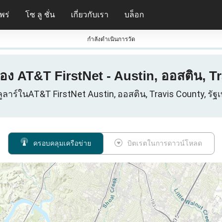
พร่
โซ ลู ชั่น
เกี่ยวกับเรา
บล็อก
กําลังดําเนินการวัด
ง AT&T FirstNet - Austin, ออสติน, Tra
ูลาร์ในAT&T FirstNet Austin, ออสติน, Travis County, รัฐ
ครอบคลุมเครือข่าย
บิตเรตในการดาวน์โหลด