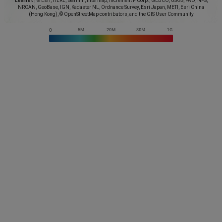
Leaflet
|
© Esri, HERE, Garmin, Intermap, increment P Corp., GEBCO, USGS, FAO, NPS,
NRCAN, GeoBase, IGN, Kadaster NL, Ordnance Survey, Esri Japan, METI, Esri China
(Hong Kong), © OpenStreetMap contributors, and the GIS User Community