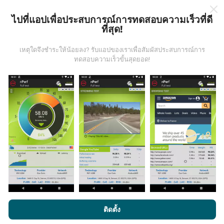
ไปที่แอปเพื่อประสบการณ์การทดสอบความเร็วที่ดี
ที่สุด!
ข้อมูลมาจากไหน?
เหตุใดจึงชำระให้น้อยลง? รับแอปของเราเพื่อสัมผัสประสบการณ์การ
ข้อมูลนี้ถูกรวบรวมจากการทดสอบที่ดำเนินการโดยผู้ใช้
ทดสอบความเร็วขั้นสุดยอด!
งานแอพ nPerf เป็นการทดสอบที่ทำในสภาพการใช้งาน
จริง ในจุดที่ทดสอบ ถ้าคุณอยากมีส่วนร่วม เพียงคุณดาวน์
โหลดแอพ nPerf ลงในสมาร์ทโฟนของคุณ
ยิ่งได้ข้อมูล
มากขึ้นเท่าไหร่ แผนที่ที่ได้ก็ยิ่งสมบูรณ์มากขึ้น!
มีการปรับปรุงอย่างไร?
แผนที่แสดงความครอบคลุมมีปรับปรุงข้อมูลโดยบอททุกๆ
โดยการเรียกดู nPerf.com คุณยอมรับ
นโยบายความเป็นส่วนตัว และ
ติดตั้ง
ชั่วโมง แผนที่ความเร็ว
ปรับปรุงข้อมูลทุกๆ15นาที
ข้อมูล
การใช้คุกกี้
และ
ข้อตกลงในการใช้งาน
สำหรับผู้ใช้การทดสอบ nPerf
แสดงอยู่เป็นเวลาสองปี หลังจากสองปี ข้อมูลที่เก่าที่สุดจะ