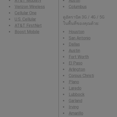
AT&T Mobility
Austin
Verizon Wireless
Columbus
Cellular One
ดูอัตราบิต 3G / 4G / 5G
U.S. Cellular
ในพื้นที่ของคุณด้วย:
AT&T FirstNet
Boost Mobile
Houston
San Antonio
Dallas
Austin
Fort Worth
El Paso
Arlington
Corpus Christi
Plano
Laredo
Lubbock
Garland
Irving
Amarillo