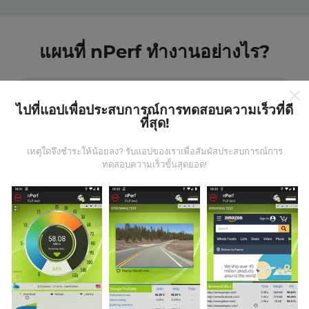
แผนที่ nPerf ทำงานอย่างไร?
ไปที่แอปเพื่อประสบการณ์การทดสอบความเร็วที่ดี
ที่สุด!
ข้อมูลมาจากไหน?
เหตุใดจึงชำระให้น้อยลง? รับแอปของเราเพื่อสัมผัสประสบการณ์การ
ทดสอบความเร็วขั้นสุดยอด!
ข้อมูลนี้ถูกรวบรวมจากการทดสอบที่ดำเนินการโดยผู้ใช้
งานแอพ nPerf เป็นการทดสอบที่ทำในสภาพการใช้งาน
จริง ในจุดที่ทดสอบ ถ้าคุณอยากมีส่วนร่วม เพียงคุณดาวน์
โหลดแอพ nPerf ลงในสมาร์ทโฟนของคุณ
ยิ่งได้ข้อมูล
มากขึ้นเท่าไหร่ แผนที่ที่ได้ก็ยิ่งสมบูรณ์มากขึ้น!