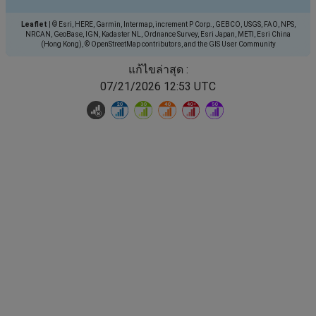
Leaflet
|
© Esri, HERE, Garmin, Intermap, increment P Corp., GEBCO, USGS, FAO, NPS,
NRCAN, GeoBase, IGN, Kadaster NL, Ordnance Survey, Esri Japan, METI, Esri China
(Hong Kong), © OpenStreetMap contributors, and the GIS User Community
แก้ไขล่าสุด :
07/21/2026 12:53 UTC