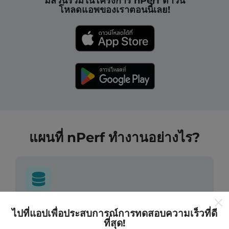
มีส่วนร่วมในโครงการ nPerf ดาวน์
โหลดแอพของเราตอนนี้เลย!
แผนที่ nPerf ทำงานอย่างไร?
ข้อมูลมาจากไหน?
ไปที่แอปเพื่อประสบการณ์การทดสอบความเร็วที่ดี
ที่สุด!