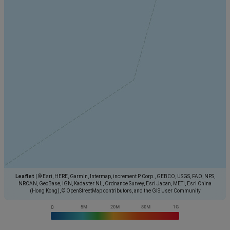
Leaflet
|
© Esri, HERE, Garmin, Intermap, increment P Corp., GEBCO, USGS, FAO, NPS,
NRCAN, GeoBase, IGN, Kadaster NL, Ordnance Survey, Esri Japan, METI, Esri China
(Hong Kong), © OpenStreetMap contributors, and the GIS User Community