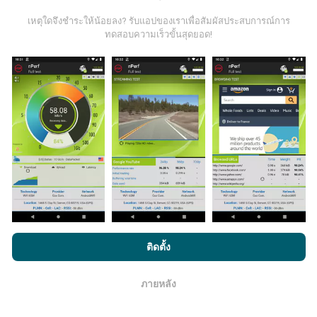
ข้อมูลนี้ถูกรวบรวมจากการทดสอบที่ดำเนินการโดยผู้ใช้
งานแอพ nPerf เป็นการทดสอบที่ทำในสภาพการใช้งาน
เหตุใดจึงชำระให้น้อยลง? รับแอปของเราเพื่อสัมผัสประสบการณ์การ
จริง ในจุดที่ทดสอบ ถ้าคุณอยากมีส่วนร่วม เพียงคุณดาวน์
ทดสอบความเร็วขั้นสุดยอด!
โหลดแอพ nPerf ลงในสมาร์ทโฟนของคุณ
ยิ่งได้ข้อมูล
มากขึ้นเท่าไหร่ แผนที่ที่ได้ก็ยิ่งสมบูรณ์มากขึ้น!
มีการปรับปรุงอย่างไร?
แผนที่แสดงความครอบคลุมมีปรับปรุงข้อมูลโดยบอททุกๆ
ชั่วโมง แผนที่ความเร็ว
ปรับปรุงข้อมูลทุกๆ15นาที
ข้อมูล
แสดงอยู่เป็นเวลาสองปี หลังจากสองปี ข้อมูลที่เก่าที่สุดจะ
โดยการเรียกดู nPerf.com คุณยอมรับ
นโยบายความเป็นส่วนตัว และ
ติดตั้ง
ถูกลบออกไปจากแผนที่เดือนละครั้ง
การใช้คุกกี้
และ
ข้อตกลงในการใช้งาน
สำหรับผู้ใช้การทดสอบ nPerf
ภายหลัง
โอเค