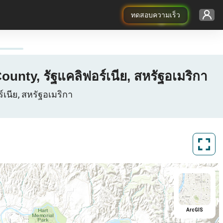
ทดสอบความเร็ว
unty, รัฐแคลิฟอร์เนีย, สหรัฐอเมริกา
์เนีย, สหรัฐอเมริกา
ArcGIS