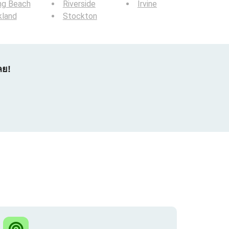
ng Beach
Riverside
Irvine
kland
Stockton
ลย!