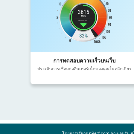
การทดสอบความเร็วบนเว็บ
ประเมินการเชื่อมต่ออินเทอร์เน็ตของคุณในคลิกเดียว
โดยการเรียกดู nPerf.com คุณยอมรับ
น