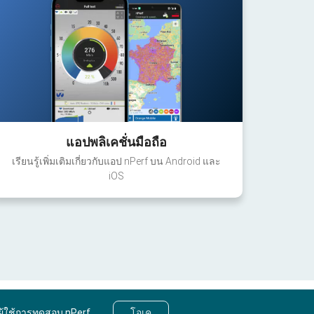
แอปพลิเคชั่นมือถือ
เรียนรู้เพิ่มเติมเกี่ยวกับแอป nPerf บน Android และ
iOS
ผู้ใช้การทดสอบ nPerf
โอเค