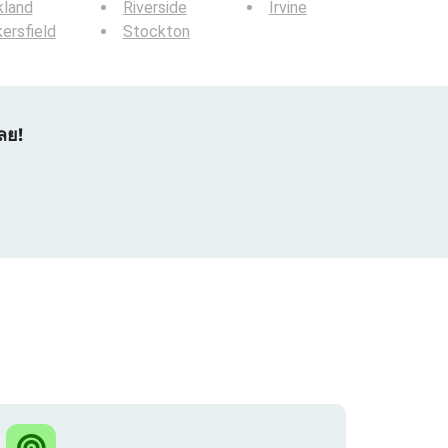
kland
Riverside
Irvine
ersfield
Stockton
ลย!