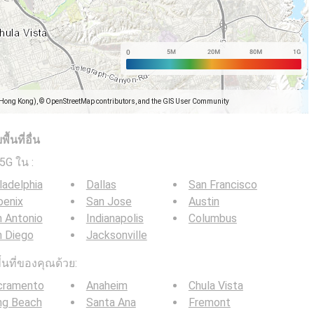
(Hong Kong), © OpenStreetMap contributors, and the GIS User Community
้นที่อื่น
/ 5G ใน
:
ladelphia
Dallas
San Francisco
oenix
San Jose
Austin
 Antonio
Indianapolis
Columbus
n Diego
Jacksonville
ื้นที่ของคุณด้วย:
cramento
Anaheim
Chula Vista
ng Beach
Santa Ana
Fremont