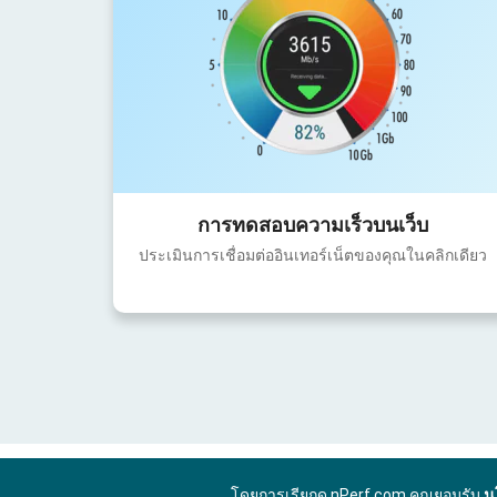
การทดสอบความเร็วบนเว็บ
ประเมินการเชื่อมต่ออินเทอร์เน็ตของคุณในคลิกเดียว
โดยการเรียกดู nPerf.com คุณยอมรับ
น