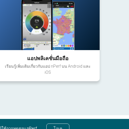
แอปพลิเคชั่นมือถือ
เรียนรู้เพิ่มเติมเกี่ยวกับแอป nPerf บน Android และ
iOS
ผู้ใช้การทดสอบ nPerf
โอเค