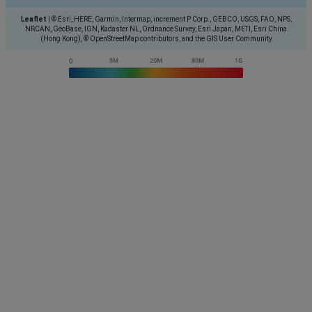
Leaflet
|
© Esri, HERE, Garmin, Intermap, increment P Corp., GEBCO, USGS, FAO, NPS,
NRCAN, GeoBase, IGN, Kadaster NL, Ordnance Survey, Esri Japan, METI, Esri China
(Hong Kong), © OpenStreetMap contributors, and the GIS User Community