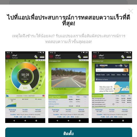
ไปที่แอปเพื่อประสบการณ์การทดสอบความเร็วที่ดี
ที่สุด!
ข้อมูลมาจากไหน?
เหตุใดจึงชำระให้น้อยลง? รับแอปของเราเพื่อสัมผัสประสบการณ์การ
ทดสอบความเร็วขั้นสุดยอด!
ข้อมูลนี้ถูกรวบรวมจากการทดสอบที่ดำเนินการโดยผู้ใช้
งานแอพ nPerf เป็นการทดสอบที่ทำในสภาพการใช้งาน
จริง ในจุดที่ทดสอบ ถ้าคุณอยากมีส่วนร่วม เพียงคุณดาวน์
โหลดแอพ nPerf ลงในสมาร์ทโฟนของคุณ
ยิ่งได้ข้อมูล
มากขึ้นเท่าไหร่ แผนที่ที่ได้ก็ยิ่งสมบูรณ์มากขึ้น!
มีการปรับปรุงอย่างไร?
แผนที่แสดงความครอบคลุมมีปรับปรุงข้อมูลโดยบอททุกๆ
โดยการเรียกดู nPerf.com คุณยอมรับ
นโยบายความเป็นส่วนตัว และ
ติดตั้ง