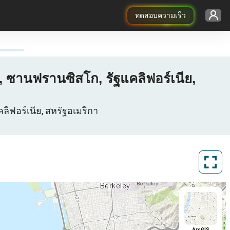
ทดสอบความเร็ว
 ซานฟรานซิสโก, รัฐแคลิฟอร์เนีย,
ลิฟอร์เนีย, สหรัฐอเมริกา
ArcGIS