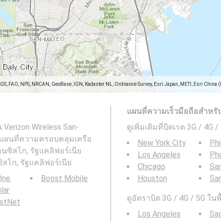
SGS, FAO, NPS, NRCAN, GeoBase, IGN, Kadaster NL, Ordnance Survey, Esri Japan, METI, Esri China 
แผนที่ความเร็วมือถือสำหรับพื
น Verizon Wireless San-
ดูเพิ่มเติมที่บิตเรต 3G / 4G 
 : แผนที่ความครอบคลุมเครือ
New York City
Phi
ซิสโก, รัฐแคลิฟอร์เนีย
Los Angeles
Ph
สโก, รัฐแคลิฟอร์เนีย
Chicago
San
 One
Boost Mobile
Houston
Sa
ular
ดูอัตราบิต 3G / 4G / 5G ในพ
rstNet
Los Angeles
Sa