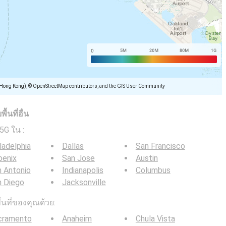
(Hong Kong), © OpenStreetMap contributors, and the GIS User Community
้นที่อื่น
/ 5G ใน
:
ladelphia
Dallas
San Francisco
oenix
San Jose
Austin
 Antonio
Indianapolis
Columbus
n Diego
Jacksonville
ื้นที่ของคุณด้วย:
cramento
Anaheim
Chula Vista