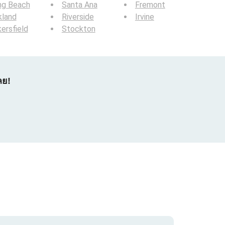
ng Beach
Santa Ana
Fremont
kland
Riverside
Irvine
ersfield
Stockton
ลย!