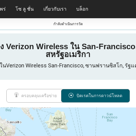
พร่
โซ ลู ชั่น
เกี่ยวกับเรา
บล็อก
กําลังดําเนินการวัด
อง Verizon Wireless ใน San-Francisco,
สหรัฐอเมริกา
์ในVerizon Wireless San-Francisco, ซานฟรานซิสโก, รัฐแค
ครอบคลุมเครือข่าย
บิตเรตในการดาวน์โหลด