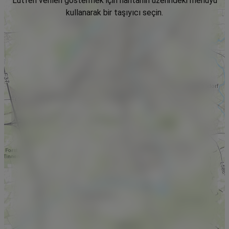
Lütfen verileri göstermek için haritanın üzerindeki menüyü
kullanarak bir taşıyıcı seçin.