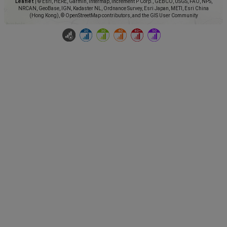
Leaflet
|
© Esri, HERE, Garmin, Intermap, increment P Corp., GEBCO, USGS, FAO, NPS,
NRCAN, GeoBase, IGN, Kadaster NL, Ordnance Survey, Esri Japan, METI, Esri China
(Hong Kong), © OpenStreetMap contributors, and the GIS User Community