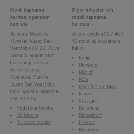
Mobil kapsama
Diğer bölgeler için
haritası operatör
mobil kapsama
bazında
haritaları
Bu harita Muenster,
Ayrıca,
içindeki 3G / 4G /
Münster, Kuzey Ren-
5G mobil ağ kapsamına
Vestfalya 2G, 3G, 4G ve
bakın :
5G mobil ağlarının bit
Berlin
hızlarını gösteriyor.
Hamburg
Ayrıca bakınız:
Munich
Muenster, Münster,
Köln
Kuzey Ren-Vestfalya
Frankfurt am Main
mobil şebeke kapsama
Essen
alanı haritası
Stuttgart
Vodafone Mobile
Dortmund
O2 Mobile
Düsseldorf
Telekom Mobile
Bremen
Hannover