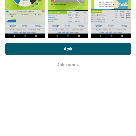
Ağ kapsama haritaları her saat bir yapay zeka
tarafından otomatik olarak güncellenir. Hız haritaları
her 15 dakikada bir güncellenir
. Veriler iki yıl boyunca
görüntülenir. İki yıl sonra, en eski veriler ayda bir kez
haritalardan kaldırılır.
nPerf.com'a girme işlemini gerçekleştirerek,
Gizlilik ve Çerezler
Kullanım Politikası
Son Kullanıcı Lisans Sözleşmesi
onaylamış
Açık
sayılırsınız .
Daha sonra
Tamam
Ne kadar güvenilir ve doğru?
Testler, kullanıcıların cihazlarında gerçekleştirilir.
Coğrafi konum hassasiyeti, test sırasındaki GPS
sinyalinin alım kalitesine bağlıdır. Kapsam verileri için,
yalnızca
50 metrelik kesinliğe
sahip maksimum
coğrafi konumdaki testleri tutarız. İndirme bitleri için
bu eşik 200 metreye kadar çıkar.