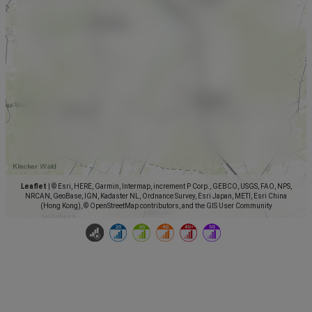
Leaflet
|
© Esri, HERE, Garmin, Intermap, increment P Corp., GEBCO, USGS, FAO, NPS,
NRCAN, GeoBase, IGN, Kadaster NL, Ordnance Survey, Esri Japan, METI, Esri China
(Hong Kong), © OpenStreetMap contributors, and the GIS User Community