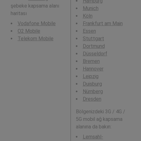
Hamburg
şebeke kapsama alanı
Munich
haritası
Köln
Vodafone Mobile
Frankfurt am Main
O2 Mobile
Essen
Telekom Mobile
Stuttgart
Dortmund
Düsseldorf
Bremen
Hannover
Leipzig
Duisburg
Nürnberg
Dresden
Bölgenizdeki 3G / 4G /
5G mobil ağ kapsama
alanına da bakın:
Lemsahl-