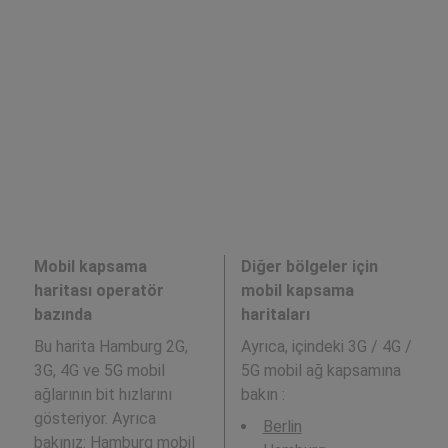
Mobil kapsama
Diğer bölgeler için
haritası operatör
mobil kapsama
bazında
haritaları
Bu harita Hamburg 2G,
Ayrıca,
içindeki 3G / 4G /
3G, 4G ve 5G mobil
5G mobil ağ kapsamına
ağlarının bit hızlarını
bakın :
gösteriyor. Ayrıca
Berlin
bakınız:
Hamburg
mobil