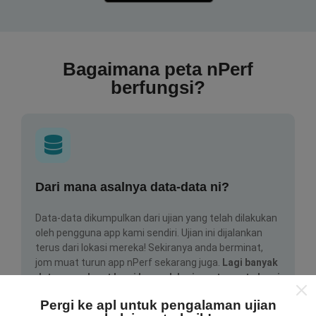
Bagaimana peta nPerf
berfungsi?
Dari mana asalnya data-data ni?
Data-data dikumpulkan dari ujian yang telah dilakukan
oleh pengguna app kami sendiri. Ujian ini dijalankan
terus dari lokasi mereka! Sekiranya anda berminat,
jom muat turun app nPerf sekarang juga.
Lagi banyak
data yang dapat kami kumpul, lagi mantap peta kami
nanti!
Pergi ke apl untuk pengalaman ujian