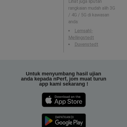
Lihat juga liputan
rangkaian mudah alih 3G
/ 4G / 5G di kawasan
anda:
Lemsahl-
Mellingstedt
Duvenstedt
Untuk menyumbang hasil ujian
anda kepada nPerf, jom muat turun
app kami sekarang !