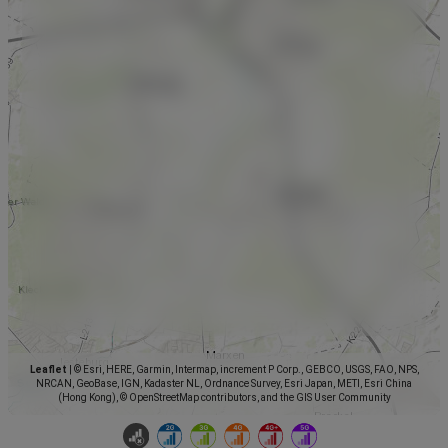
Leaflet
|
© Esri, HERE, Garmin, Intermap, increment P Corp., GEBCO, USGS, FAO, NPS,
NRCAN, GeoBase, IGN, Kadaster NL, Ordnance Survey, Esri Japan, METI, Esri China
(Hong Kong), © OpenStreetMap contributors, and the GIS User Community