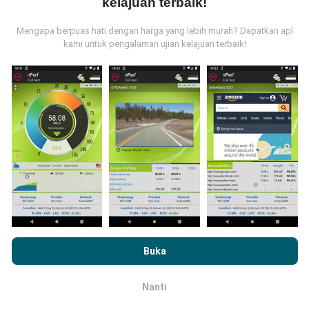
kelajuan terbaik!
Mengapa berpuas hati dengan harga yang lebih murah? Dapatkan apl
kami untuk pengalaman ujian kelajuan terbaik!
Bagaimana kami update?
Peta liputan rangkaian akan dikemas kini oleh bot
secara automatik pada setiap jam. Kelajuan peta
dikemas kini setiap 15 minit
. Data dipaparkan
selama dua tahun. Selepas itu, data paling lama akan
dibuang dari peta setiap bulan.
Dengan melayari nPerf.com, anda bersetuju dengan
Dasar
Privasi dan Penggunaan Cookies
serta ujian nPerf
Perjanjian
Buka
Lesen Pengguna Akhir
.
Sejauh mana ketepatan dan
Nanti
OK
kebernasannya?