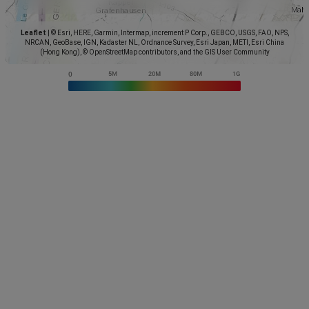
Leaflet
|
© Esri, HERE, Garmin, Intermap, increment P Corp., GEBCO, USGS, FAO, NPS,
NRCAN, GeoBase, IGN, Kadaster NL, Ordnance Survey, Esri Japan, METI, Esri China
(Hong Kong), © OpenStreetMap contributors, and the GIS User Community