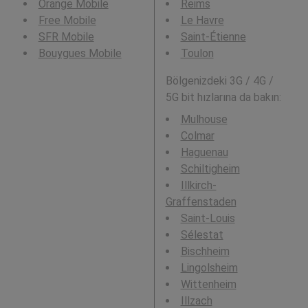
Orange Mobile
Reims
Free Mobile
Le Havre
SFR Mobile
Saint-Étienne
Bouygues Mobile
Toulon
Bölgenizdeki 3G / 4G /
5G bit hızlarına da bakın:
Mulhouse
Colmar
Haguenau
Schiltigheim
Illkirch-
Graffenstaden
Saint-Louis
Sélestat
Bischheim
Lingolsheim
Wittenheim
Illzach