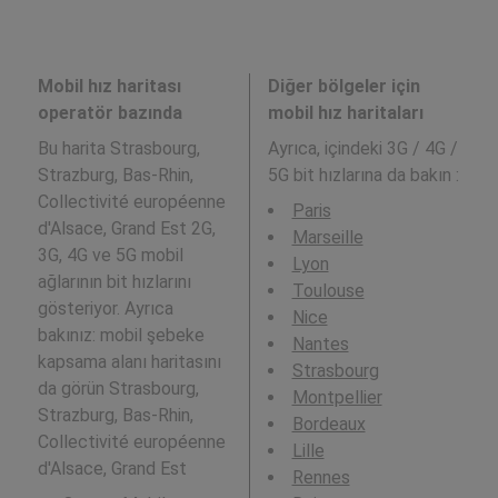
Mobil hız haritası
Diğer bölgeler için
operatör bazında
mobil hız haritaları
Bu harita Strasbourg,
Ayrıca,
içindeki 3G / 4G /
Strazburg, Bas-Rhin,
5G bit hızlarına da bakın :
Collectivité européenne
Paris
d'Alsace, Grand Est 2G,
Marseille
3G, 4G ve 5G mobil
Lyon
ağlarının bit hızlarını
Toulouse
gösteriyor. Ayrıca
Nice
bakınız: mobil şebeke
Nantes
kapsama alanı haritasını
Strasbourg
da görün Strasbourg,
Montpellier
Strazburg, Bas-Rhin,
Bordeaux
Collectivité européenne
Lille
d'Alsace, Grand Est
Rennes