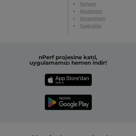
Rixheim
Riedisheim
Kingersheim
Guebwiller
nPerf projesine katıl,
uygulamamızı hemen indir!