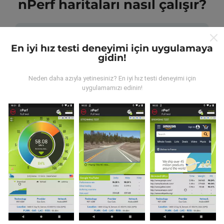
nPerf haritaları nasıl çalışır?
En iyi hız testi deneyimi için uygulamaya
gidin!
Veriler nereden geliyor?
Neden daha azıyla yetinesiniz? En iyi hız testi deneyimi için
uygulamamızı edinin!
Veriler, nPerf uygulamasının kullanıcıları tarafından
gerçekleştirilen testlerden toplanmıştır. Bunlar, gerçek
koşullarda, doğrudan sahada yapılan testlerdir. Siz de
dahil olmak istiyorsanız, tüm yapmanız gereken nPerf
uygulamasını akıllı telefonunuza indirmek.
Ne kadar
fazla veri varsa, haritalar o kadar kapsamlı olur!