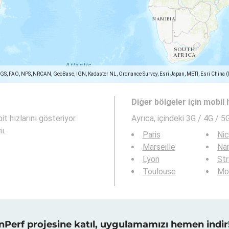
SGS, FAO, NPS, NRCAN, GeoBase, IGN, Kadaster NL, Ordnance Survey, Esri Japan, METI, Esri China 
Diğer bölgeler için mobil h
t hızlarını gösteriyor.
Ayrıca,
içindeki 3G / 4G / 5G
ı.
Paris
Ni
Marseille
Na
Lyon
St
Toulouse
Mon
nPerf projesine katıl, uygulamamızı hemen indir