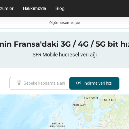
zümler
Hakkımızda
Blog
Ölçüm devam ediyor
in Fransa'daki 3G / 4G / 5G bit hız
SFR Mobile hücresel veri ağı
Şebeke kapsama alanı
İndirme veri hızı