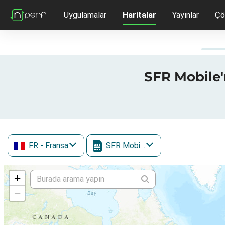
Uygulamalar
Haritalar
Yayınlar
Çö
SFR Mobile'n
FR
- Fransa
SFR Mobile
+
−