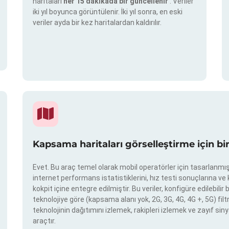
haritaları
her 15 dakikada bir güncellenir
. Veriler
iki yıl boyunca görüntülenir. İki yıl sonra, en eski
veriler ayda bir kez haritalardan kaldırılır.
Kapsama haritaları görselleştirme için bi
Evet. Bu araç temel olarak mobil operatörler için tasarlanmışt
internet performans istatistiklerini, hız testi sonuçlarına v
kokpit içine entegre edilmiştir. Bu veriler, konfigüre edilebil
teknolojiye göre (kapsama alanı yok, 2G, 3G, 4G, 4G +, 5G) filtr
teknolojinin dağıtımını izlemek, rakipleri izlemek ve zayıf siny
araçtır.