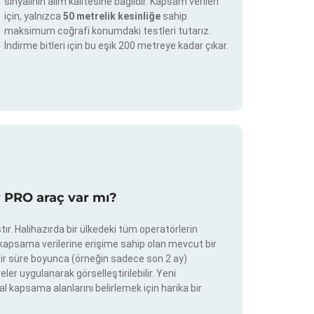
sinyalinin alım kalitesine bağlıdır. Kapsam verileri
için, yalnızca
50 metrelik kesinliğe
sahip
maksimum coğrafi konumdaki testleri tutarız.
İndirme bitleri için bu eşik 200 metreye kadar çıkar.
r PRO araç var mı?
ır. Halihazırda bir ülkedeki tüm operatörlerin
e kapsama verilerine erişime sahip olan mevcut bir
ir bir süre boyunca (örneğin sadece son 2 ay)
eler uygulanarak görselleştirilebilir. Yeni
al kapsama alanlarını belirlemek için harika bir