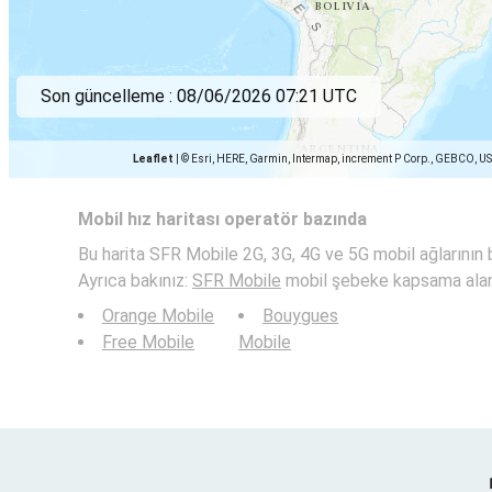
Son güncelleme :
08/06/2026 07:21 UTC
Leaflet
|
© Esri, HERE, Garmin, Intermap, increment P Corp., GEBCO, U
Mobil hız haritası operatör bazında
Bu harita SFR Mobile 2G, 3G, 4G ve 5G mobil ağlarının bi
Ayrıca bakınız:
SFR Mobile
mobil şebeke kapsama alan
Orange Mobile
Bouygues
Free Mobile
Mobile