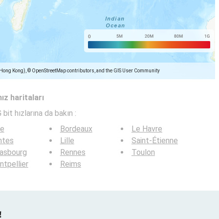
(Hong Kong), © OpenStreetMap contributors, and the GIS User Community
ız haritaları
 bit hızlarına da bakın :
ce
Bordeaux
Le Havre
ntes
Lille
Saint-Étienne
rasbourg
Rennes
Toulon
tpellier
Reims
!