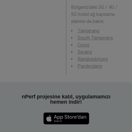
Bölgenizdeki 3G / 4G /
5G mobil ağ kapsama
alanına da bakın:
Tangerang
South Tangerang
Curug
Serang
Rangkasbitung
Pandeglang
nPerf projesine katıl, uygulamamızı
hemen indir!