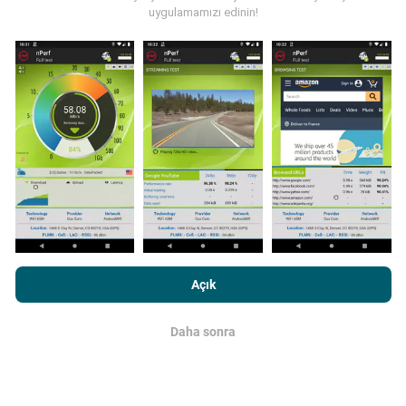
uygulamamızı edinin!
Güncellemeler nasıl yapılır?
Ağ kapsama haritaları her saat bir yapay zeka
tarafından otomatik olarak güncellenir. Hız haritaları
her 15 dakikada bir güncellenir
. Veriler iki yıl boyunca
görüntülenir. İki yıl sonra, en eski veriler ayda bir kez
haritalardan kaldırılır.
nPerf.com'a girme işlemini gerçekleştirerek,
Gizlilik ve Çerezler
Kullanım Politikası
Son Kullanıcı Lisans Sözleşmesi
onaylamış
Açık
sayılırsınız .
Daha sonra
Tamam
Ne kadar güvenilir ve doğru?