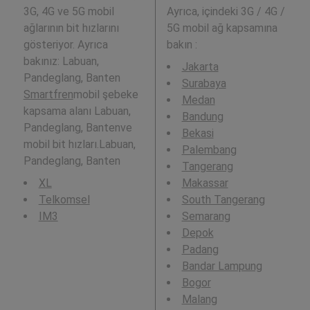
3G, 4G ve 5G mobil
Ayrıca,
içindeki 3G / 4G /
ağlarının bit hızlarını
5G mobil ağ kapsamına
gösteriyor. Ayrıca
bakın :
bakınız: Labuan,
Jakarta
Pandeglang, Banten
Surabaya
Smartfren
mobil şebeke
Medan
kapsama alanı Labuan,
Bandung
Pandeglang, Bantenve
Bekasi
mobil bit hızları.Labuan,
Palembang
Pandeglang, Banten
Tangerang
XL
Makassar
Telkomsel
South Tangerang
IM3
Semarang
Depok
Padang
Bandar Lampung
Bogor
Malang