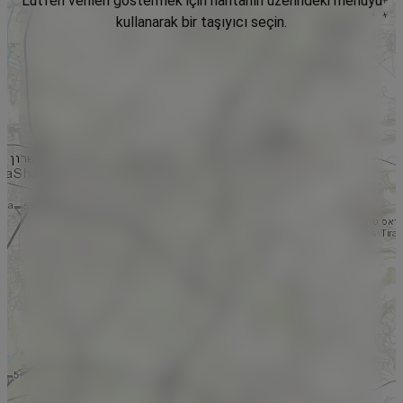
Lütfen verileri göstermek için haritanın üzerindeki menüyü
kullanarak bir taşıyıcı seçin.