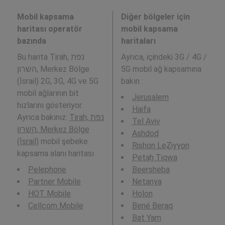
Mobil kapsama
Diğer bölgeler için
haritası operatör
mobil kapsama
bazında
haritaları
Bu harita Tirah, נפת
Ayrıca,
içindeki 3G / 4G /
השרון, Merkez Bölge
5G mobil ağ kapsamına
(İsrail) 2G, 3G, 4G ve 5G
bakın :
mobil ağlarının bit
Jerusalem
hızlarını gösteriyor.
Haifa
Ayrıca bakınız:
Tirah, נפת
Tel Aviv
השרון, Merkez Bölge
Ashdod
(İsrail)
mobil şebeke
Rishon LeẔiyyon
kapsama alanı haritası
Petaẖ Tiqwa
Pelephone
Beersheba
Partner Mobile
Netanya
HOT Mobile
H̱olon
Cellcom Mobile
Bené Beraq
Bat Yam