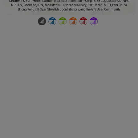
Leaflet
|
© Esri, HERE, Garmin, Intermap, increment P Corp., GEBCO, USGS, FAO, NPS,
NRCAN, GeoBase, IGN, Kadaster NL, Ordnance Survey, Esri Japan, METI, Esri China
(Hong Kong), © OpenStreetMap contributors, and the GIS User Community