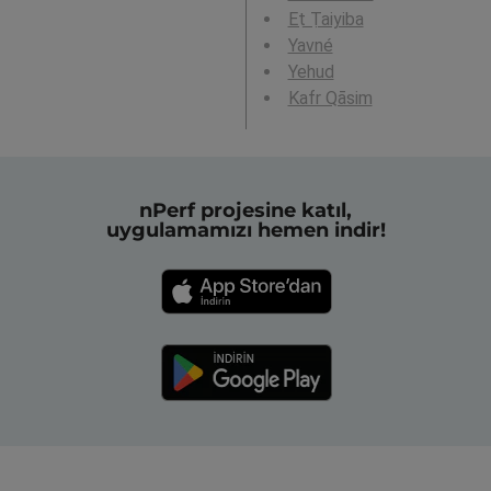
Eṭ Ṭaiyiba
Yavné
Yehud
Kafr Qāsim
nPerf projesine katıl,
uygulamamızı hemen indir!