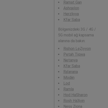
Ramat Gan
Ashqelon
Herzliyya
Kfar Saba
Bölgenizdeki 3G / 4G /
5G mobil ağ kapsama
alanına da bakın:
Rishon LeẔiyyon
Petaẖ Tiqwa
Netanya
Kfar Saba
Ra'anana
Modiin
Lod
Ramla
Hod HaSharon
Rosh Ha‘Ayin
Ness Ziona