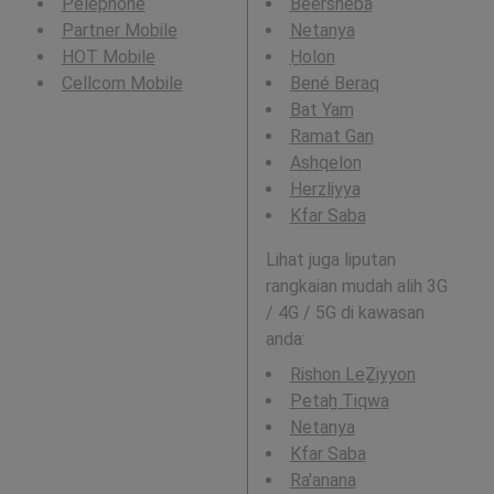
Pelephone
Beersheba
Partner Mobile
Netanya
HOT Mobile
H̱olon
Cellcom Mobile
Bené Beraq
Bat Yam
Ramat Gan
Ashqelon
Herzliyya
Kfar Saba
Lihat juga liputan
rangkaian mudah alih 3G
/ 4G / 5G di kawasan
anda:
Rishon LeẔiyyon
Petaẖ Tiqwa
Netanya
Kfar Saba
Ra'anana