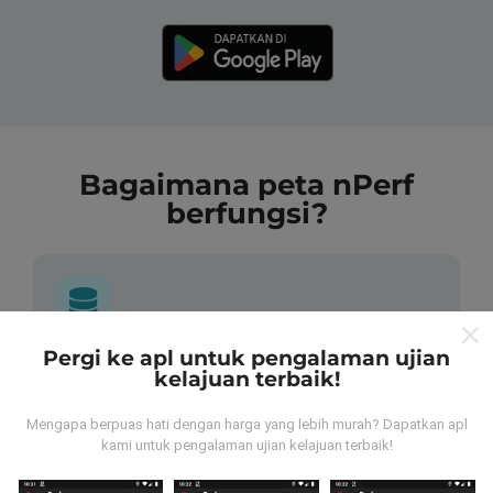
Bagaimana peta nPerf
berfungsi?
Pergi ke apl untuk pengalaman ujian
Dari mana asalnya data-data ni?
kelajuan terbaik!
Data-data dikumpulkan dari ujian yang telah dilakukan
Mengapa berpuas hati dengan harga yang lebih murah? Dapatkan apl
oleh pengguna app kami sendiri. Ujian ini dijalankan
kami untuk pengalaman ujian kelajuan terbaik!
terus dari lokasi mereka! Sekiranya anda berminat,
jom muat turun app nPerf sekarang juga.
Lagi banyak