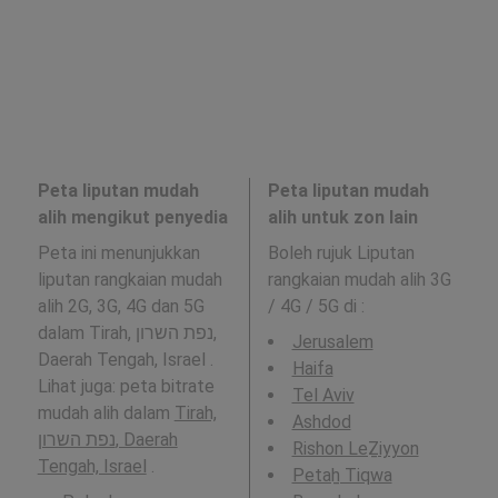
Peta liputan mudah
Peta liputan mudah
alih mengikut penyedia
alih untuk zon lain
Peta ini menunjukkan
Boleh rujuk Liputan
liputan rangkaian mudah
rangkaian mudah alih 3G
alih 2G, 3G, 4G dan 5G
/ 4G / 5G di
:
dalam Tirah, נפת השרון,
Jerusalem
Daerah Tengah, Israel .
Haifa
Lihat juga: peta bitrate
Tel Aviv
mudah alih dalam
Tirah,
Ashdod
נפת השרון, Daerah
Rishon LeẔiyyon
Tengah, Israel
.
Petaẖ Tiqwa