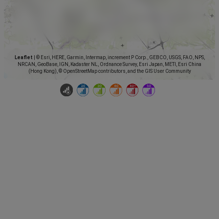
Leaflet
|
© Esri, HERE, Garmin, Intermap, increment P Corp., GEBCO, USGS, FAO, NPS,
NRCAN, GeoBase, IGN, Kadaster NL, Ordnance Survey, Esri Japan, METI, Esri China
(Hong Kong), © OpenStreetMap contributors, and the GIS User Community