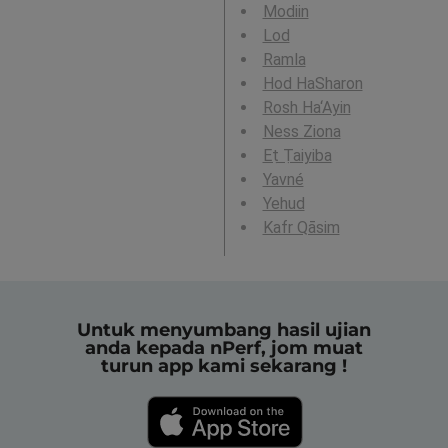
Modiin
Lod
Ramla
Hod HaSharon
Rosh Ha‘Ayin
Ness Ziona
Eṭ Ṭaiyiba
Yavné
Yehud
Kafr Qāsim
Untuk menyumbang hasil ujian
anda kepada nPerf, jom muat
turun app kami sekarang !