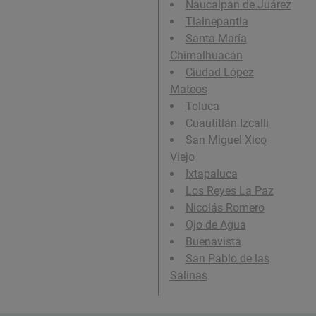
Naucalpan de Juárez
Tlalnepantla
Santa María
Chimalhuacán
Ciudad López
Mateos
Toluca
Cuautitlán Izcalli
San Miguel Xico
Viejo
Ixtapaluca
Los Reyes La Paz
Nicolás Romero
Ojo de Agua
Buenavista
San Pablo de las
Salinas