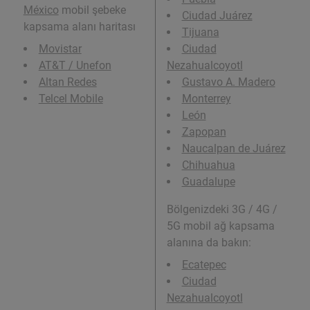
México
mobil şebeke
Ciudad Juárez
kapsama alanı haritası
Tijuana
Movistar
Ciudad
AT&T / Unefon
Nezahualcoyotl
Altan Redes
Gustavo A. Madero
Telcel Mobile
Monterrey
León
Zapopan
Naucalpan de Juárez
Chihuahua
Guadalupe
Bölgenizdeki 3G / 4G /
5G mobil ağ kapsama
alanına da bakın:
Ecatepec
Ciudad
Nezahualcoyotl