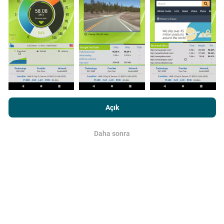
Veriler nereden geliyor?
Veriler, nPerf uygulamasının kullanıcıları tarafından
gerçekleştirilen testlerden toplanmıştır. Bunlar, gerçek
koşullarda, doğrudan sahada yapılan testlerdir. Siz de
dahil olmak istiyorsanız, tüm yapmanız gereken nPerf
uygulamasını akıllı telefonunuza indirmek.
Ne kadar
fazla veri varsa, haritalar o kadar kapsamlı olur!
nPerf.com'a girme işlemini gerçekleştirerek,
Gizlilik ve Çerezler
Kullanım Politikası
Son Kullanıcı Lisans Sözleşmesi
onaylamış
Açık
sayılırsınız .
Daha sonra
Tamam
Güncellemeler nasıl yapılır?
Ağ kapsama haritaları her saat bir yapay zeka
tarafından otomatik olarak güncellenir. Hız haritaları
her
15 dakikada bir güncellenir
. Veriler iki yıl boyunca
görüntülenir. İki yıl sonra, en eski veriler ayda bir kez
haritalardan kaldırılır.