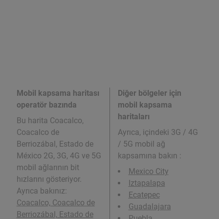
Mobil kapsama haritası
Diğer bölgeler için
operatör bazında
mobil kapsama
haritaları
Bu harita Coacalco,
Coacalco de
Ayrıca,
içindeki 3G / 4G
Berriozábal, Estado de
/ 5G mobil ağ
México 2G, 3G, 4G ve 5G
kapsamına bakın :
mobil ağlarının bit
Mexico City
hızlarını gösteriyor.
Iztapalapa
Ayrıca bakınız:
Ecatepec
Coacalco, Coacalco de
Guadalajara
Berriozábal, Estado de
Puebla