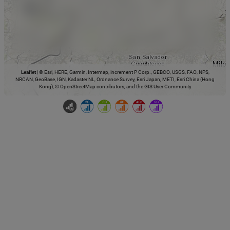
Leaflet
|
© Esri, HERE, Garmin, Intermap, increment P Corp., GEBCO, USGS, FAO, NPS,
NRCAN, GeoBase, IGN, Kadaster NL, Ordnance Survey, Esri Japan, METI, Esri China (Hong
Kong), © OpenStreetMap contributors, and the GIS User Community