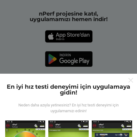
nPerf projesine katıl,
uygulamamızı hemen indir!
En iyi hız testi deneyimi için uygulamaya
gidin!
nPerf haritaları nasıl çalışır?
Neden daha azıyla yetinesiniz? En iyi hız testi deneyimi için
uygulamamızı edinin!