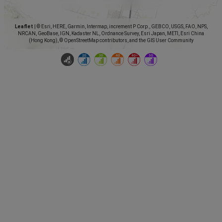
Leaflet
|
© Esri, HERE, Garmin, Intermap, increment P Corp., GEBCO, USGS, FAO, NPS,
NRCAN, GeoBase, IGN, Kadaster NL, Ordnance Survey, Esri Japan, METI, Esri China
(Hong Kong), © OpenStreetMap contributors, and the GIS User Community