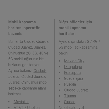
Mobil kapsama
Diğer bölgeler için
haritası operatör
mobil kapsama
bazında
haritaları
Bu harita Ciudad-Juarez,
Ayrıca,
içindeki 3G / 4G /
Ciudad Juárez, Juárez,
5G mobil ağ kapsamına
Chihuahua 2G, 3G, 4G ve
bakın :
5G mobil ağlarının bit
Mexico City
hızlarını gösteriyor.
Iztapalapa
Ayrıca bakınız:
Ciudad-
Ecatepec
Juarez, Ciudad Juárez,
Guadalajara
Juárez, Chihuahua
mobil
Puebla
şebeke kapsama alanı
Ciudad Juárez
haritası
Tijuana
Movistar
Ciudad
AT&T / Unefon
Nezahualcoyotl