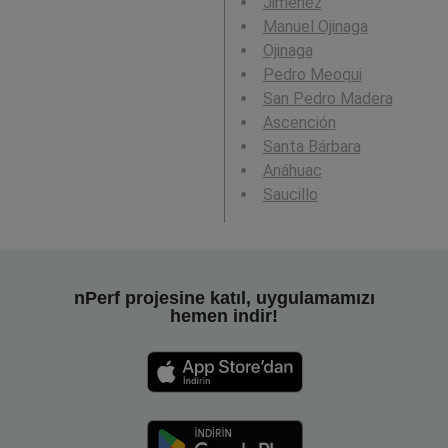
Jiménez
Manuel Ojinaga
Ojinaga
Pedro Meoqui
San Pedro Madera
Ascención
Santa Bárbara
Anáhuac
Saucillo
nPerf projesine katıl, uygulamamızı
hemen indir!