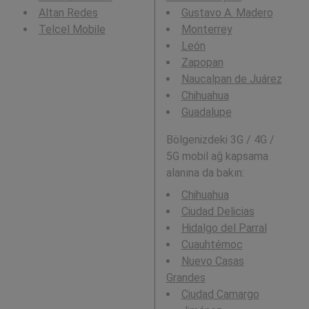
Altan Redes
Gustavo A. Madero
Telcel Mobile
Monterrey
León
Zapopan
Naucalpan de Juárez
Chihuahua
Guadalupe
Bölgenizdeki 3G / 4G /
5G mobil ağ kapsama
alanına da bakın:
Chihuahua
Ciudad Delicias
Hidalgo del Parral
Cuauhtémoc
Nuevo Casas
Grandes
Ciudad Camargo