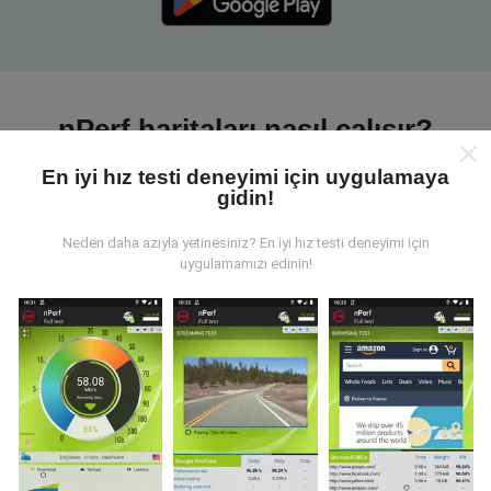
nPerf haritaları nasıl çalışır?
En iyi hız testi deneyimi için uygulamaya
gidin!
Neden daha azıyla yetinesiniz? En iyi hız testi deneyimi için
uygulamamızı edinin!
Veriler nereden geliyor?
Veriler, nPerf uygulamasının kullanıcıları tarafından
gerçekleştirilen testlerden toplanmıştır. Bunlar, gerçek
koşullarda, doğrudan sahada yapılan testlerdir. Siz de
dahil olmak istiyorsanız, tüm yapmanız gereken nPerf
uygulamasını akıllı telefonunuza indirmek.
Ne kadar
fazla veri varsa, haritalar o kadar kapsamlı olur!