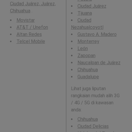
Ciudad Juárez, Juárez,
Ciudad Juárez
Chihuahua
.
Tijuana
Movistar
Ciudad
AT&T / Unefon
Nezahualcoyotl
Altan Redes
Gustavo A. Madero
Telcel Mobile
Monterrey
León
Zapopan
Naucalpan de Juárez
Chihuahua
Guadalupe
Lihat juga liputan
rangkaian mudah alih 3G
/ 4G / 5G di kawasan
anda:
Chihuahua
Ciudad Delicias