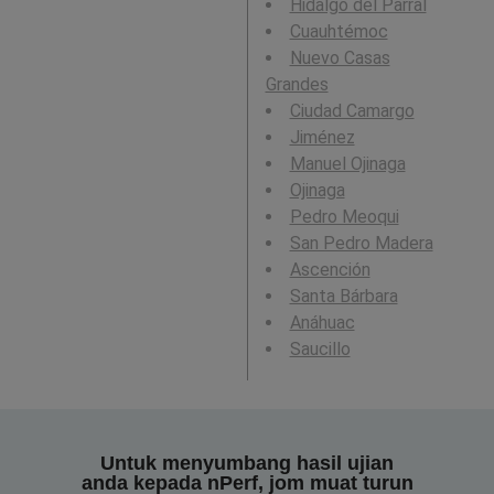
Hidalgo del Parral
Cuauhtémoc
Nuevo Casas
Grandes
Ciudad Camargo
Jiménez
Manuel Ojinaga
Ojinaga
Pedro Meoqui
San Pedro Madera
Ascención
Santa Bárbara
Anáhuac
Saucillo
Untuk menyumbang hasil ujian
anda kepada nPerf, jom muat turun