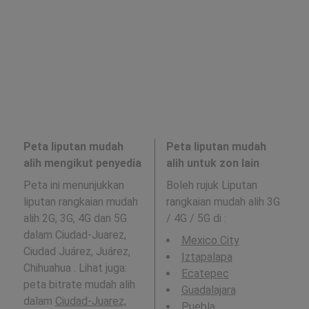
Peta liputan mudah
Peta liputan mudah
alih mengikut penyedia
alih untuk zon lain
Peta ini menunjukkan
Boleh rujuk Liputan
liputan rangkaian mudah
rangkaian mudah alih 3G
alih 2G, 3G, 4G dan 5G
/ 4G / 5G di
:
dalam Ciudad-Juarez,
Mexico City
Ciudad Juárez, Juárez,
Iztapalapa
Chihuahua . Lihat juga:
Ecatepec
peta bitrate mudah alih
Guadalajara
dalam
Ciudad-Juarez,
Puebla