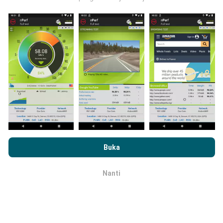
Data-data dikumpulkan dari ujian yang telah dilakukan
oleh pengguna app kami sendiri. Ujian ini dijalankan
terus dari lokasi mereka! Sekiranya anda berminat,
jom muat turun app nPerf sekarang juga.
Lagi banyak
data yang dapat kami kumpul, lagi mantap peta kami
nanti!
Dengan melayari nPerf.com, anda bersetuju dengan
Dasar
Bagaimana kami update?
Privasi dan Penggunaan Cookies
serta ujian nPerf
Perjanjian
Buka
Lesen Pengguna Akhir
.
Peta liputan rangkaian akan dikemas kini oleh bot
secara automatik pada setiap jam. Kelajuan peta
Nanti
OK
dikemas kini setiap 15 minit
. Data dipaparkan
selama dua tahun. Selepas itu, data paling lama akan
dibuang dari peta setiap bulan.