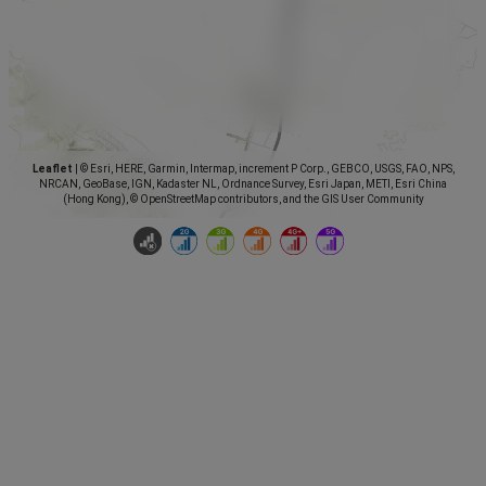
Leaflet
|
© Esri, HERE, Garmin, Intermap, increment P Corp., GEBCO, USGS, FAO, NPS,
NRCAN, GeoBase, IGN, Kadaster NL, Ordnance Survey, Esri Japan, METI, Esri China
(Hong Kong), © OpenStreetMap contributors, and the GIS User Community