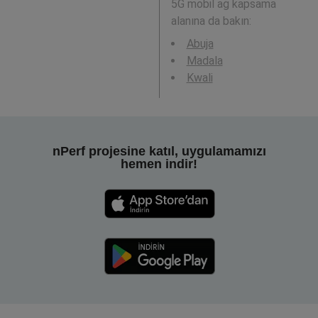
5G mobil ağ kapsama
alanına da bakın:
Abuja
Madala
Kwali
nPerf projesine katıl, uygulamamızı
hemen indir!