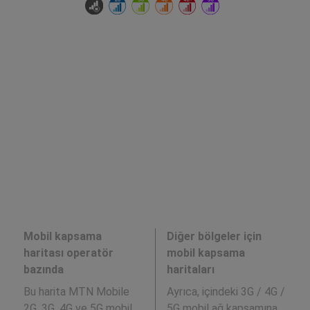
Mobil kapsama
Diğer bölgeler için
haritası operatör
mobil kapsama
bazında
haritaları
Bu harita MTN Mobile
Ayrıca,
içindeki 3G / 4G /
2G, 3G, 4G ve 5G mobil
5G mobil ağ kapsamına