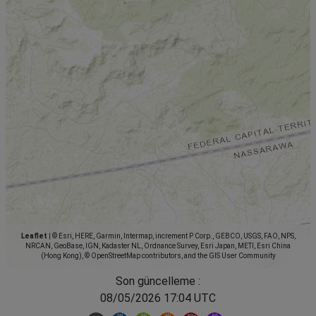
Leaflet
|
© Esri, HERE, Garmin, Intermap, increment P Corp., GEBCO, USGS, FAO, NPS,
NRCAN, GeoBase, IGN, Kadaster NL, Ordnance Survey, Esri Japan, METI, Esri China
(Hong Kong), © OpenStreetMap contributors, and the GIS User Community
Son güncelleme :
08/05/2026 17:04 UTC