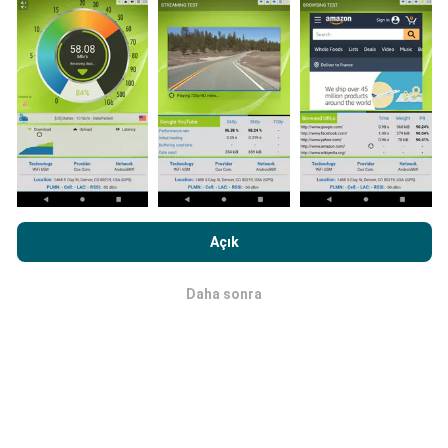
Güncellemeler nasıl yapılır?
Ağ kapsama haritaları her saat bir yapay zeka
tarafından otomatik olarak güncellenir. Hız haritaları
her 15 dakikada bir güncellenir
. Veriler iki yıl boyunca
görüntülenir. İki yıl sonra, en eski veriler ayda bir kez
haritalardan kaldırılır.
nPerf.com'a girme işlemini gerçekleştirerek,
Gizlilik ve Çerezler
Kullanım Politikası
Son Kullanıcı Lisans Sözleşmesi
onaylamış
Açık
sayılırsınız .
Daha sonra
Tamam
Ne kadar güvenilir ve doğru?
Testler, kullanıcıların cihazlarında gerçekleştirilir.
Coğrafi konum hassasiyeti, test sırasındaki GPS
sinyalinin alım kalitesine bağlıdır. Kapsam verileri için,
yalnızca
50 metrelik kesinliğe
sahip maksimum
coğrafi konumdaki testleri tutarız. İndirme bitleri için