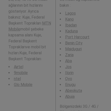
ağlarının bit hızlarını
bakın :
gösteriyor. Ayrıca
Lagos
bakınız: Kuje, Federal
Kano
Başkent Toprakları
MTN
Ibadan
Mobile
mobil şebeke
Kaduna
kapsama alanı Kuje,
Port Harcourt
Federal Başkent
Benin City
Topraklarıve mobil bit
Maiduguri
hızları.Kuje, Federal
Zaria
Başkent Toprakları
Aba
Airtel
Jos
9mobile
Ilorin
ntel
Oyo
Glo Mobile
Enugu
Abeokuta
Abuja
Bölgenizdeki 3G / 4G /