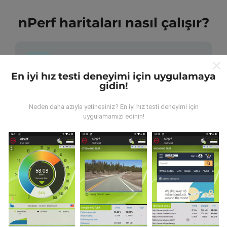
nPerf haritaları nasıl çalışır?
En iyi hız testi deneyimi için uygulamaya
gidin!
Veriler nereden geliyor?
Neden daha azıyla yetinesiniz? En iyi hız testi deneyimi için
uygulamamızı edinin!
Veriler, nPerf uygulamasının kullanıcıları tarafından
gerçekleştirilen testlerden toplanmıştır. Bunlar, gerçek
koşullarda, doğrudan sahada yapılan testlerdir. Siz de
dahil olmak istiyorsanız, tüm yapmanız gereken nPerf
uygulamasını akıllı telefonunuza indirmek.
Ne kadar
fazla veri varsa, haritalar o kadar kapsamlı olur!