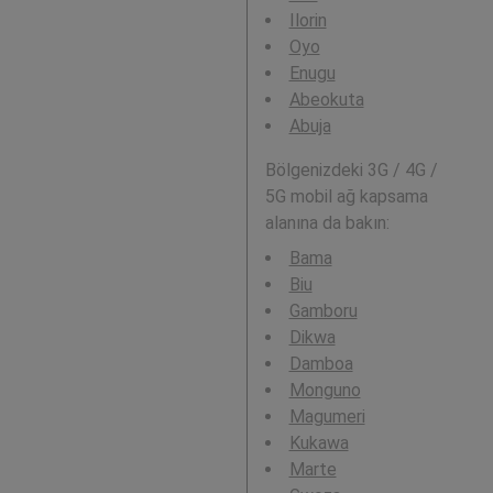
Ilorin
Oyo
Enugu
Abeokuta
Abuja
Bölgenizdeki 3G / 4G /
5G mobil ağ kapsama
alanına da bakın:
Bama
Biu
Gamboru
Dikwa
Damboa
Monguno
Magumeri
Kukawa
Marte