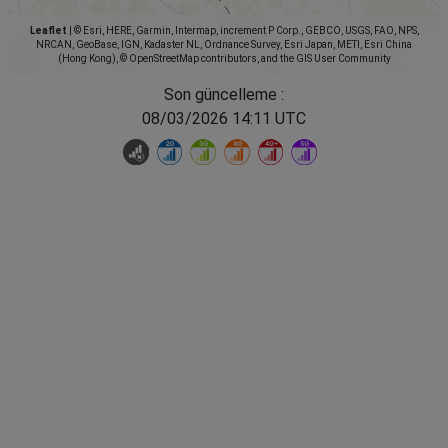
Leaflet
|
© Esri, HERE, Garmin, Intermap, increment P Corp., GEBCO, USGS, FAO, NPS,
NRCAN, GeoBase, IGN, Kadaster NL, Ordnance Survey, Esri Japan, METI, Esri China
(Hong Kong), © OpenStreetMap contributors, and the GIS User Community
Son güncelleme :
08/03/2026 14:11 UTC