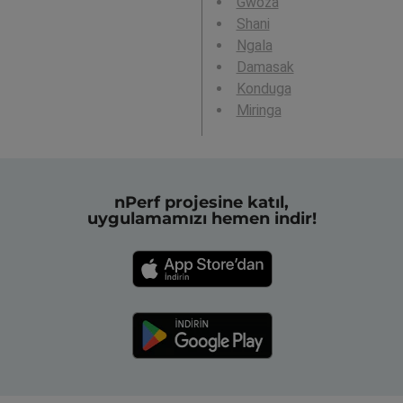
Gwoza
Shani
Ngala
Damasak
Konduga
Miringa
nPerf projesine katıl,
uygulamamızı hemen indir!