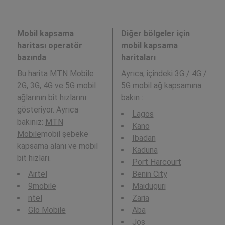
Mobil kapsama
Diğer bölgeler için
haritası operatör
mobil kapsama
bazında
haritaları
Bu harita MTN Mobile
Ayrıca,
içindeki 3G / 4G /
2G, 3G, 4G ve 5G mobil
5G mobil ağ kapsamına
ağlarının bit hızlarını
bakın :
gösteriyor. Ayrıca
Lagos
bakınız:
MTN
Kano
Mobile
mobil şebeke
Ibadan
kapsama alanı ve mobil
Kaduna
bit hızları.
Port Harcourt
Airtel
Benin City
9mobile
Maiduguri
ntel
Zaria
Glo Mobile
Aba
Jos