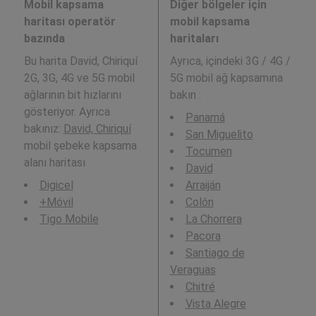
Mobil kapsama
Diğer bölgeler için
haritası operatör
mobil kapsama
bazında
haritaları
Bu harita David, Chiriquí
Ayrıca,
içindeki 3G / 4G /
2G, 3G, 4G ve 5G mobil
5G mobil ağ kapsamına
ağlarının bit hızlarını
bakın :
gösteriyor. Ayrıca
Panamá
bakınız:
David, Chiriquí
San Miguelito
mobil şebeke kapsama
Tocumen
alanı haritası
David
Digicel
Arraiján
+Móvil
Colón
Tigo Mobile
La Chorrera
Pacora
Santiago de
Veraguas
Chitré
Vista Alegre