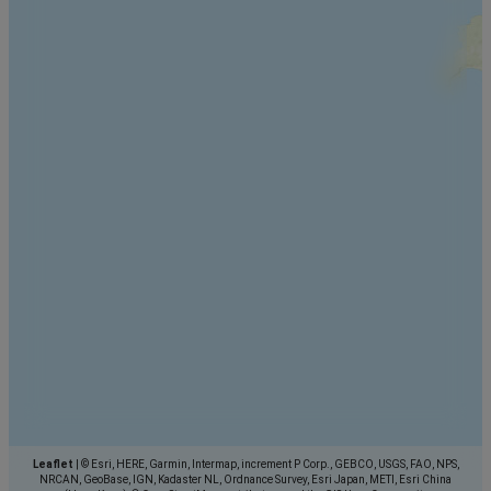
Leaflet
|
© Esri, HERE, Garmin, Intermap, increment P Corp., GEBCO, USGS, FAO, NPS,
NRCAN, GeoBase, IGN, Kadaster NL, Ordnance Survey, Esri Japan, METI, Esri China