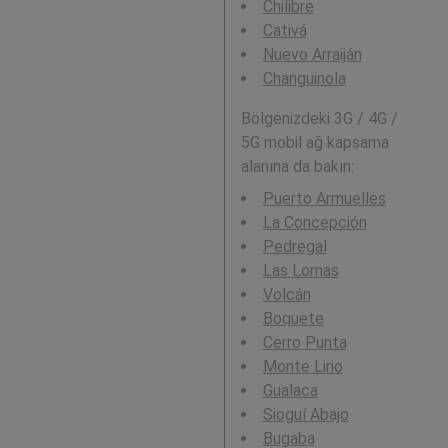
Chilibre
Cativá
Nuevo Arraiján
Changuinola
Bölgenizdeki 3G / 4G /
5G mobil ağ kapsama
alanına da bakın:
Puerto Armuelles
La Concepción
Pedregal
Las Lomas
Volcán
Boquete
Cerro Punta
Monte Lirio
Gualaca
Sioguí Abajo
Bugaba