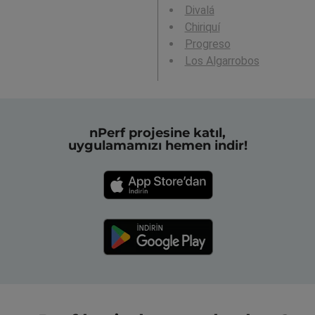
Divalá
Chiriquí
Progreso
Los Algarrobos
nPerf projesine katıl,
uygulamamızı hemen indir!