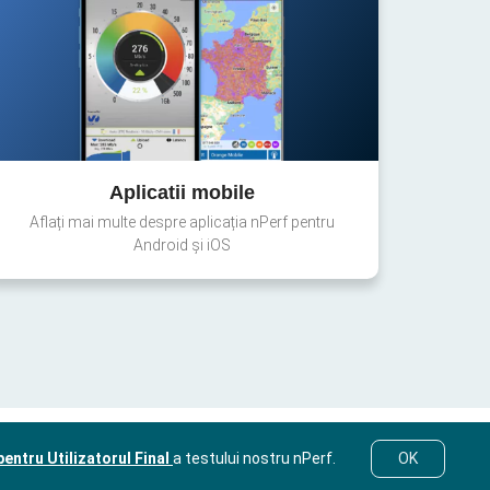
Aplicatii mobile
Aflați mai multe despre aplicația nPerf pentru
Android și iOS
entru Utilizatorul Final
a testului nostru nPerf.
OK