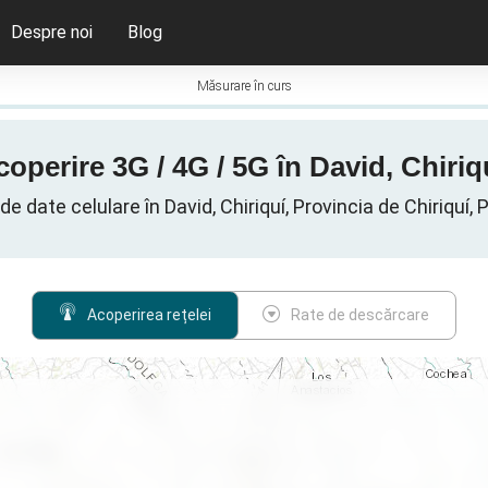
Despre noi
Blog
Măsurare în curs
coperire 3G / 4G / 5G în David, Chiri
de date celulare în David, Chiriquí, Provincia de Chiriquí
Acoperirea rețelei
Rate de descărcare