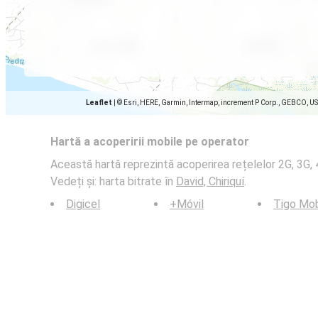
Leaflet
|
© Esri, HERE, Garmin, Intermap, increment P Corp., GEBCO, U
Hartă a acoperirii mobile pe operator
Această hartă reprezintă acoperirea rețelelor 2G, 3G, 4G
Vedeți și: harta bitrate în
David, Chiriquí
.
Digicel
+Móvil
Tigo Mob