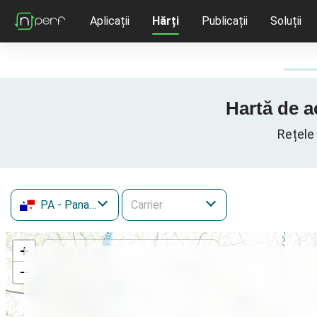
Aplicații
Hărți
Publicații
Soluții
Hartă de a
Rețele 
PA
- Panama
+
−