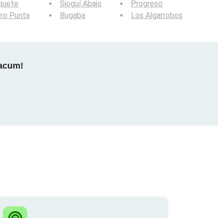
quete
Sioguí Abajo
Progreso
ro Punta
Bugaba
Los Algarrobos
 acum!