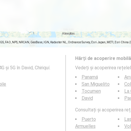
SGS, FAO, NPS, NRCAN, GeoBase, IGN, Kadaster NL, Ordnance Survey, Esri Japan, METI, Esri China 
Hărți de acoperire mobilă
 și 5G în David, Chiriquí.
Vedeți și acoperirea rețele
Panamá
Arr
ile
San Miguelito
Co
Tocumen
La 
David
Pa
Consultați și acoperirea reț
Puerto
La
Armuelles
Vo