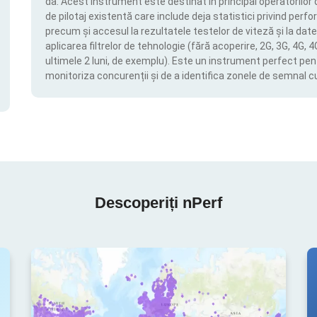
da. Acest instrument este destinat în principal operatorilor 
de pilotaj existentă care include deja statistici privind perfor
precum și accesul la rezultatele testelor de viteză și la date
aplicarea filtrelor de tehnologie (fără acoperire, 2G, 3G, 4G, 
ultimele 2 luni, de exemplu). Este un instrument perfect pen
monitoriza concurenții și de a identifica zonele de semnal c
Descoperiți nPerf