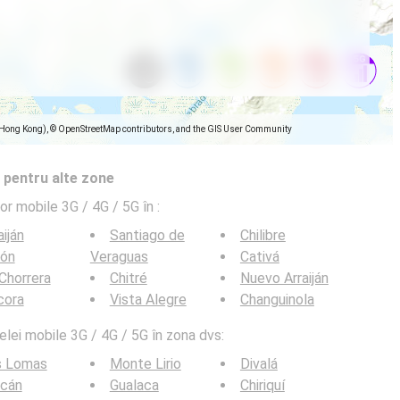
(Hong Kong), © OpenStreetMap contributors, and the GIS User Community
 pentru alte zone
lor mobile 3G / 4G / 5G în
:
aiján
Santiago de
Chilibre
lón
Veraguas
Cativá
Chorrera
Chitré
Nuevo Arraiján
cora
Vista Alegre
Changuinola
elei mobile 3G / 4G / 5G în zona dvs:
s Lomas
Monte Lirio
Divalá
lcán
Gualaca
Chiriquí