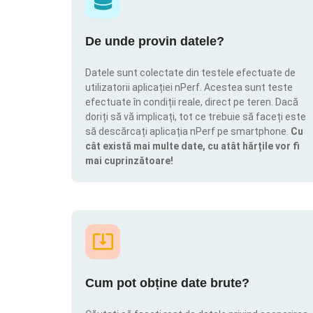
De unde provin datele?
Datele sunt colectate din testele efectuate de
utilizatorii aplicației nPerf. Acestea sunt teste
efectuate în condiții reale, direct pe teren. Dacă
doriți să vă implicați, tot ce trebuie să faceți este
să descărcați aplicația nPerf pe smartphone.
Cu
cât există mai multe date, cu atât hărțile vor fi
mai cuprinzătoare!
Cum pot obține date brute?