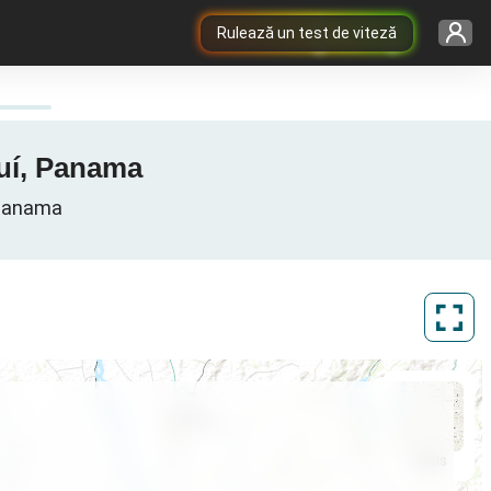
Rulează un test de viteză
quí, Panama
, Panama
ArcGIS