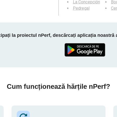
La Concepción
Bo
Pedregal
Cer
cipați la proiectul nPerf, descărcați aplicația noastră
Cum funcționează hărțile nPerf?