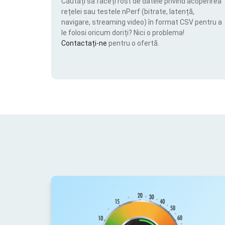
Căutați să faceți rost de datele privind acoperirea
rețelei sau testele nPerf (bitrate, latență,
navigare, streaming video) în format CSV pentru a
le folosi oricum doriți? Nici o problema!
Contactați-ne
pentru o ofertă.