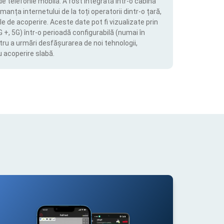
de telefonie mobilă. A fost integrată într-o cabină
manța internetului de la toți operatorii dintr-o țară,
le de acoperire. Aceste date pot fi vizualizate prin
4G +, 5G) într-o perioadă configurabilă (numai în
tru a urmări desfășurarea de noi tehnologii,
u acoperire slabă.