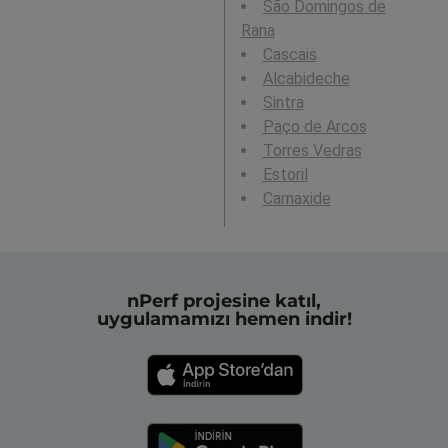
São Domingos de
Rana
Cascais
Alcabideche
Sintra
Paço de Arcos
Torres Vedras
Estoril
Carnaxide
nPerf projesine katıl,
uygulamamızı hemen indir!