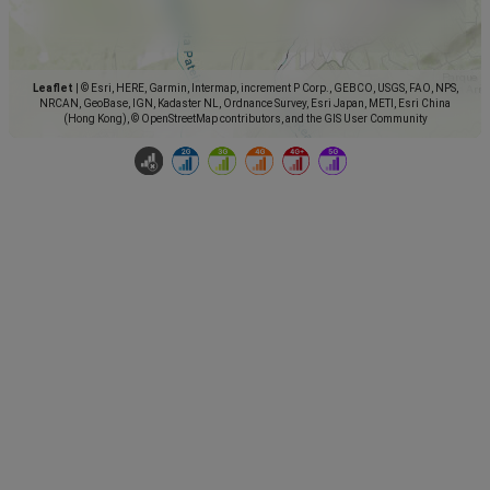
Leaflet
|
© Esri, HERE, Garmin, Intermap, increment P Corp., GEBCO, USGS, FAO, NPS,
NRCAN, GeoBase, IGN, Kadaster NL, Ordnance Survey, Esri Japan, METI, Esri China
(Hong Kong), © OpenStreetMap contributors, and the GIS User Community