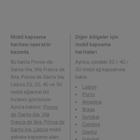
Mobil kapsama
Diğer bölgeler için
haritası operatör
mobil kapsama
bazında
haritaları
Bu harita Povoa-de-
Ayrıca,
içindeki 3G / 4G /
Santa-Iria, Vila Franca de
5G mobil ağ kapsamına
Xira, Póvoa de Santa Iria,
bakın :
Lisboa 2G, 3G, 4G ve 5G
Lisbon
mobil ağlarının bit
Porto
hızlarını gösteriyor.
Amadora
Ayrıca bakınız:
Povoa-
Braga
de-Santa-Iria, Vila
Setúbal
Franca de Xira, Póvoa de
Coimbra
Santa Iria, Lisboa
mobil
Queluz
şebeke kapsama alanı
Funchal