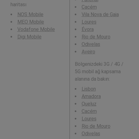
haritası
Cacém
NOS Mobile
Vila Nova de Gaia
MEO Mobile
Loures
Vodafone Mobile
Évora
Digi Mobile
Rio de Mouro
Odivelas
Aveiro
Bölgenizdeki 3G / 4G /
5G mobil ağ kapsama
alanına da bakın:
Lisbon
Amadora
Queluz
Cacém
Loures
Rio de Mouro
Odivelas