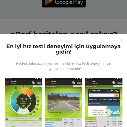
nPerf haritaları nasıl çalışır?
En iyi hız testi deneyimi için uygulamaya
gidin!
Neden daha azıyla yetinesiniz? En iyi hız testi deneyimi için
uygulamamızı edinin!
Veriler nereden geliyor?
Veriler, nPerf uygulamasının kullanıcıları tarafından
gerçekleştirilen testlerden toplanmıştır. Bunlar, gerçek
koşullarda, doğrudan sahada yapılan testlerdir. Siz de
dahil olmak istiyorsanız, tüm yapmanız gereken nPerf
uygulamasını akıllı telefonunuza indirmek.
Ne kadar
fazla veri varsa, haritalar o kadar kapsamlı olur!