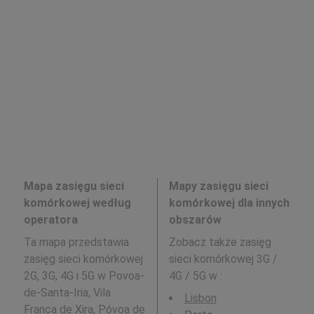
Mapa zasięgu sieci
Mapy zasięgu sieci
komórkowej według
komórkowej dla innych
operatora
obszarów
Ta mapa przedstawia
Zobacz także zasięg
zasięg sieci komórkowej
sieci komórkowej 3G /
2G, 3G, 4G i 5G w Povoa-
4G / 5G w
:
de-Santa-Iria, Vila
Lisbon
Franca de Xira, Póvoa de