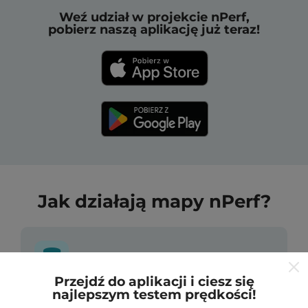
Weź udział w projekcie nPerf,
pobierz naszą aplikację już teraz!
Jak działają mapy nPerf?
Przejdź do aplikacji i ciesz się
najlepszym testem prędkości!
Skąd pochodzą dane?