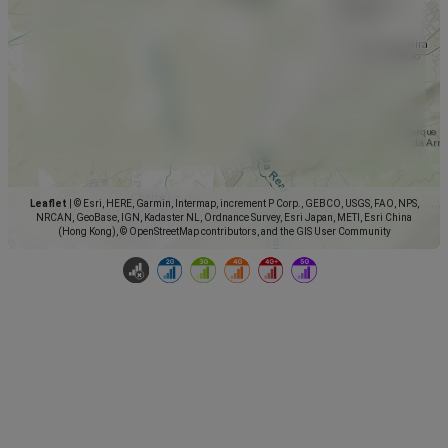
Leaflet
|
© Esri, HERE, Garmin, Intermap, increment P Corp., GEBCO, USGS, FAO, NPS,
NRCAN, GeoBase, IGN, Kadaster NL, Ordnance Survey, Esri Japan, METI, Esri China
(Hong Kong), © OpenStreetMap contributors, and the GIS User Community