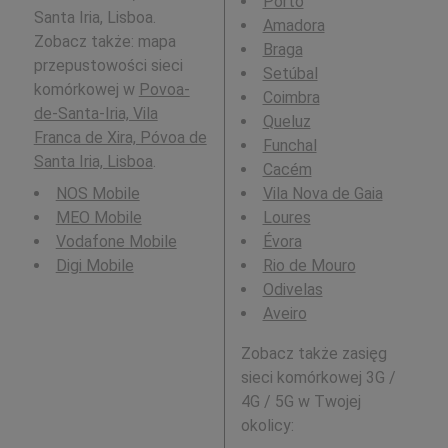
Porto
Santa Iria, Lisboa.
Amadora
Zobacz także: mapa
Braga
przepustowości sieci
Setúbal
komórkowej w
Povoa-
Coimbra
de-Santa-Iria, Vila
Queluz
Franca de Xira, Póvoa de
Funchal
Santa Iria, Lisboa
.
Cacém
NOS Mobile
Vila Nova de Gaia
MEO Mobile
Loures
Vodafone Mobile
Évora
Digi Mobile
Rio de Mouro
Odivelas
Aveiro
Zobacz także zasięg
sieci komórkowej 3G /
4G / 5G w Twojej
okolicy: