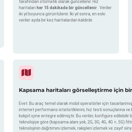
tarafından otomatik olarak güncellenir. Hız
haritaları
her 15 dakikada bir güncellenir
. Veriler
iki yıl boyunca görüntülenir. İki yıl sonra, en eski
veriler ayda bir kez haritalardan kaldırılır.
Kapsama haritaları görselleştirme için bi
Evet. Bu araç temel olarak mobil operatörler için tasarlanmışt
internet performans istatistiklerini, hız testi sonuçlarına v
kokpit içine entegre edilmiştir. Bu veriler, konfigüre edilebil
teknolojiye göre (kapsama alanı yok, 2G, 3G, 4G, 4G +, 5G) filtr
teknolojinin dağıtımını izlemek, rakipleri izlemek ve zayıf siny