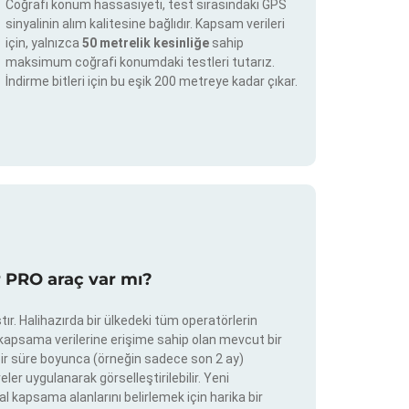
Coğrafi konum hassasiyeti, test sırasındaki GPS
sinyalinin alım kalitesine bağlıdır. Kapsam verileri
için, yalnızca
50 metrelik kesinliğe
sahip
maksimum coğrafi konumdaki testleri tutarız.
İndirme bitleri için bu eşik 200 metreye kadar çıkar.
r PRO araç var mı?
ır. Halihazırda bir ülkedeki tüm operatörlerin
e kapsama verilerine erişime sahip olan mevcut bir
ir bir süre boyunca (örneğin sadece son 2 ay)
eler uygulanarak görselleştirilebilir. Yeni
al kapsama alanlarını belirlemek için harika bir