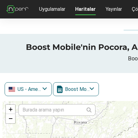
Uygulamalar
Haritalar
Yayınlar
Çö
Boost Mobile'nin Pocora, Ame
Boos
US
- Amerika Birleşik Devletleri
Boost Mobile
+
−