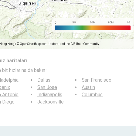
(Hong Kong), © OpenStreetMap contributors, and the GIS User Community
ız haritaları
 bit hızlarına da bakın :
ladelphia
Dallas
San Francisco
oenix
San Jose
Austin
 Antonio
Indianapolis
Columbus
n Diego
Jacksonville