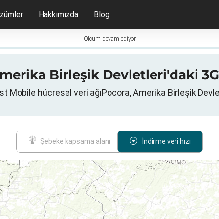
zümler
Hakkımızda
Blog
Ölçüm devam ediyor
rika Birleşik Devletleri'daki 3G /
t Mobile hücresel veri ağıPocora, Amerika Birleşik Devle
Şebeke kapsama alanı
İndirme veri hızı