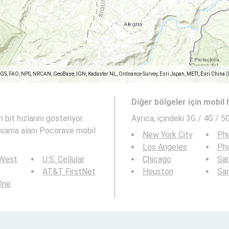
SGS, FAO, NPS, NRCAN, GeoBase, IGN, Kadaster NL, Ordnance Survey, Esri Japan, METI, Esri China 
Diğer bölgeler için mobil h
bit hızlarını gösteriyor.
Ayrıca,
içindeki 3G / 4G / 5G
sama alanı Pocorave mobil
New York City
Phi
Los Angeles
Ph
 West
U.S. Cellular
Chicago
San
AT&T FirstNet
Houston
Sa
 One