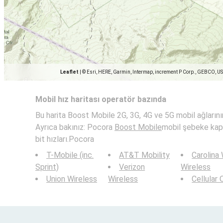
Leaflet
|
© Esri, HERE, Garmin, Intermap, increment P Corp., GEBCO, U
Mobil hız haritası operatör bazında
Bu harita Boost Mobile 2G, 3G, 4G ve 5G mobil ağlarının 
Ayrıca bakınız: Pocora
Boost Mobile
mobil şebeke kap
bit hızları.Pocora
T-Mobile (inc.
AT&T Mobility
Carolina
Sprint)
Verizon
Wireless
Union Wireless
Wireless
Cellular