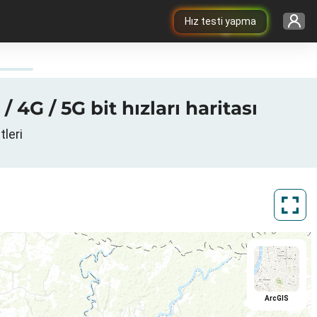
Hız testi yapma
 4G / 5G bit hızları haritası
tleri
ArcGIS