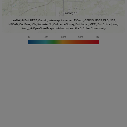
Leaflet
|
© Esri, HERE, Garmin, Intermap, increment P Corp., GEBCO, USGS, FAO, NPS,
NRCAN, GeoBase, IGN, Kadaster NL, Ordnance Survey, Esri Japan, METI, Esri China (Hong
Kong), © OpenStreetMap contributors, and the GIS User Community