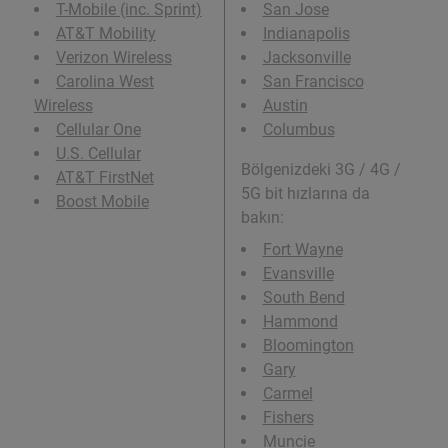
T-Mobile (inc. Sprint)
San Jose
AT&T Mobility
Indianapolis
Verizon Wireless
Jacksonville
Carolina West
San Francisco
Wireless
Austin
Cellular One
Columbus
U.S. Cellular
Bölgenizdeki 3G / 4G /
AT&T FirstNet
5G bit hızlarına da
Boost Mobile
bakın:
Fort Wayne
Evansville
South Bend
Hammond
Bloomington
Gary
Carmel
Fishers
Muncie