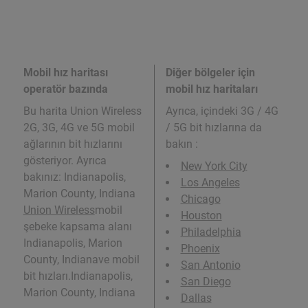
Mobil hız haritası
Diğer bölgeler için
operatör bazında
mobil hız haritaları
Bu harita Union Wireless
Ayrıca,
içindeki 3G / 4G
2G, 3G, 4G ve 5G mobil
/ 5G bit hızlarına da
ağlarının bit hızlarını
bakın :
gösteriyor. Ayrıca
New York City
bakınız: Indianapolis,
Los Angeles
Marion County, Indiana
Chicago
Union Wireless
mobil
Houston
şebeke kapsama alanı
Philadelphia
Indianapolis, Marion
Phoenix
County, Indianave mobil
San Antonio
bit hızları.Indianapolis,
San Diego
Marion County, Indiana
Dallas