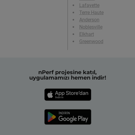
Lafayette
Terre Haute
Anderson
Noblesville
Elkhart
Greenwood
nPerf projesine katıl,
uygulamamızı hemen indir!