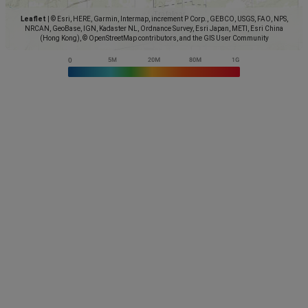
Leaflet
|
© Esri, HERE, Garmin, Intermap, increment P Corp., GEBCO, USGS, FAO, NPS,
NRCAN, GeoBase, IGN, Kadaster NL, Ordnance Survey, Esri Japan, METI, Esri China
(Hong Kong), © OpenStreetMap contributors, and the GIS User Community