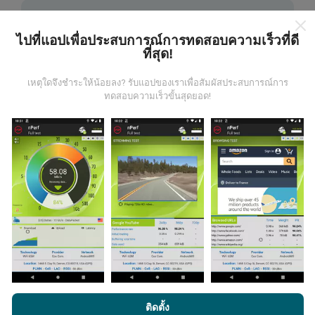
ไปที่แอปเพื่อประสบการณ์การทดสอบความเร็วที่ดี
ที่สุด!
ข้อมูลมาจากไหน?
เหตุใดจึงชำระให้น้อยลง? รับแอปของเราเพื่อสัมผัสประสบการณ์การ
ทดสอบความเร็วขั้นสุดยอด!
ข้อมูลนี้ถูกรวบรวมจากการทดสอบที่ดำเนินการโดยผู้ใช้
งานแอพ nPerf เป็นการทดสอบที่ทำในสภาพการใช้งาน
จริง ในจุดที่ทดสอบ ถ้าคุณอยากมีส่วนร่วม เพียงคุณดาวน์
โหลดแอพ nPerf ลงในสมาร์ทโฟนของคุณ
ยิ่งได้ข้อมูล
มากขึ้นเท่าไหร่ แผนที่ที่ได้ก็ยิ่งสมบูรณ์มากขึ้น!
มีการปรับปรุงอย่างไร?
แผนที่แสดงความครอบคลุมมีปรับปรุงข้อมูลโดยบอททุกๆ
โดยการเรียกดู nPerf.com คุณยอมรับ
นโยบายความเป็นส่วนตัว และ
ติดตั้ง