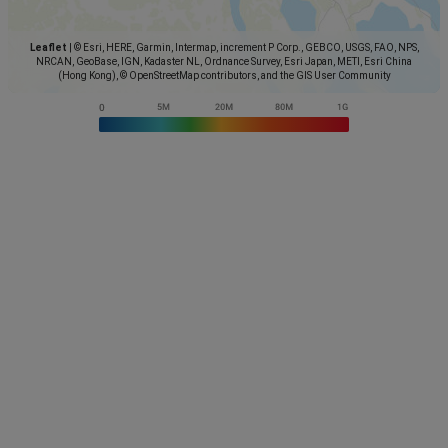
Leaflet
|
© Esri, HERE, Garmin, Intermap, increment P Corp., GEBCO, USGS, FAO, NPS,
NRCAN, GeoBase, IGN, Kadaster NL, Ordnance Survey, Esri Japan, METI, Esri China
(Hong Kong), © OpenStreetMap contributors, and the GIS User Community