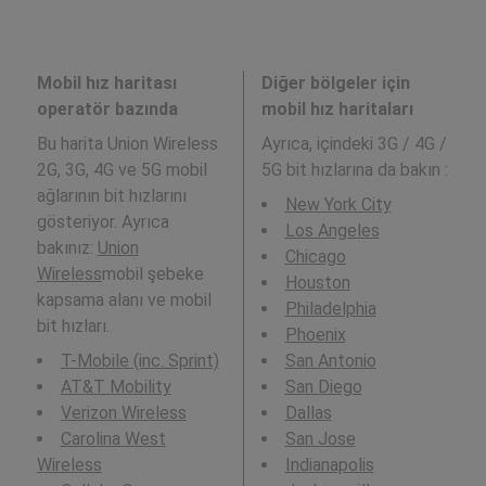
Mobil hız haritası
Diğer bölgeler için
operatör bazında
mobil hız haritaları
Bu harita Union Wireless
Ayrıca,
içindeki 3G / 4G /
2G, 3G, 4G ve 5G mobil
5G bit hızlarına da bakın :
ağlarının bit hızlarını
New York City
gösteriyor. Ayrıca
Los Angeles
bakınız:
Union
Chicago
Wireless
mobil şebeke
Houston
kapsama alanı ve mobil
Philadelphia
bit hızları.
Phoenix
T-Mobile (inc. Sprint)
San Antonio
AT&T Mobility
San Diego
Verizon Wireless
Dallas
Carolina West
San Jose
Wireless
Indianapolis