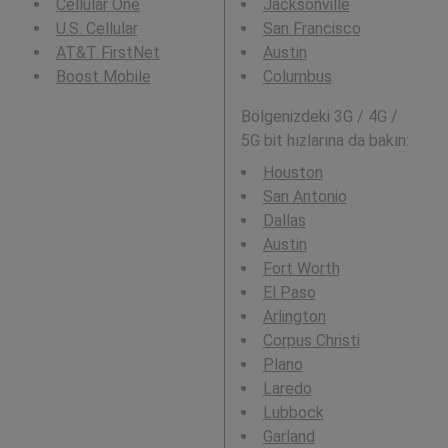
Cellular One
Jacksonville
U.S. Cellular
San Francisco
AT&T FirstNet
Austin
Boost Mobile
Columbus
Bölgenizdeki 3G / 4G /
5G bit hızlarına da bakın:
Houston
San Antonio
Dallas
Austin
Fort Worth
El Paso
Arlington
Corpus Christi
Plano
Laredo
Lubbock
Garland