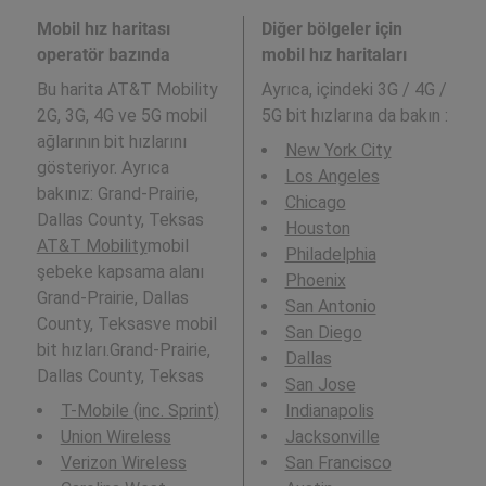
Mobil hız haritası
Diğer bölgeler için
operatör bazında
mobil hız haritaları
Bu harita AT&T Mobility
Ayrıca,
içindeki 3G / 4G /
2G, 3G, 4G ve 5G mobil
5G bit hızlarına da bakın :
ağlarının bit hızlarını
New York City
gösteriyor. Ayrıca
Los Angeles
bakınız: Grand-Prairie,
Chicago
Dallas County, Teksas
Houston
AT&T Mobility
mobil
Philadelphia
şebeke kapsama alanı
Phoenix
Grand-Prairie, Dallas
San Antonio
County, Teksasve mobil
San Diego
bit hızları.Grand-Prairie,
Dallas
Dallas County, Teksas
San Jose
T-Mobile (inc. Sprint)
Indianapolis
Union Wireless
Jacksonville
Verizon Wireless
San Francisco