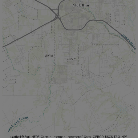
Leaflet
|
© Esri, HERE, Garmin, Intermap, increment P Corp., GEBCO, USGS, FAO, NPS,