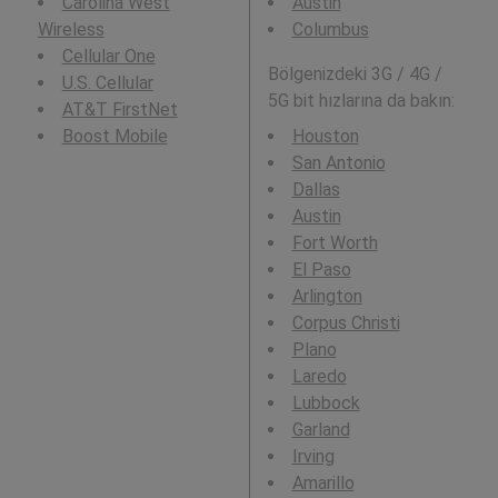
Carolina West
Austin
Wireless
Columbus
Cellular One
Bölgenizdeki 3G / 4G /
U.S. Cellular
5G bit hızlarına da bakın:
AT&T FirstNet
Boost Mobile
Houston
San Antonio
Dallas
Austin
Fort Worth
El Paso
Arlington
Corpus Christi
Plano
Laredo
Lubbock
Garland
Irving
Amarillo