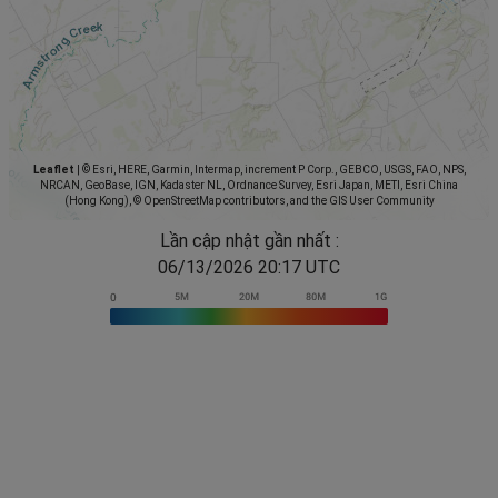
Leaflet
|
© Esri, HERE, Garmin, Intermap, increment P Corp., GEBCO, USGS, FAO, NPS,
NRCAN, GeoBase, IGN, Kadaster NL, Ordnance Survey, Esri Japan, METI, Esri China
(Hong Kong), © OpenStreetMap contributors, and the GIS User Community
Lần cập nhật gần nhất :
06/13/2026 20:17 UTC