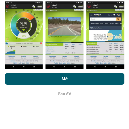
tất cả những gì bạn phải làm là tải xuống ứng dụng
nPerf trên điện thoại thông minh của bạn.
Càng có
nhiều dữ liệu, bản đồ sẽ càng toàn diện!
Cập nhật được thực hiện như thế
nào?
Bằng cách duyệt nPerf.com, bạn đồng ý với
Chính sách sử dụng
quyền riêng tư và cookie
cũng như thử nghiệm nPerf của chúng
Bản đồ phủ sóng mạng được bot tự động cập nhật
Mở
tôi
Thỏa thuận cấp phép người dùng cuối
.
mỗi giờ. Bản đồ tốc độ được
cập nhật cứ sau 15 phút
.
Dữ liệu được hiển thị trong hai năm. Sau hai năm, dữ
Sau đó
OK
liệu cũ nhất sẽ bị xóa khỏi bản đồ mỗi tháng một lần.