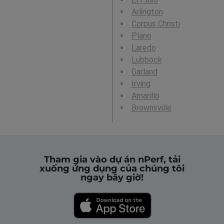
Arlington
Corpus Christi
Plano
Laredo
Lubbock
Garland
Irving
Amarillo
Brownsville
Tham gia vào dự án nPerf, tải
xuống ứng dụng của chúng tôi
ngay bây giờ!