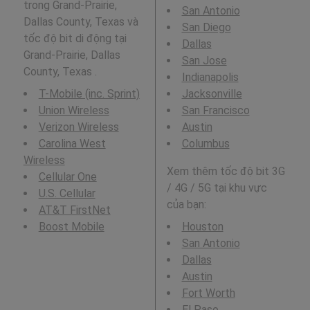
trong Grand-Prairie,
San Antonio
Dallas County, Texas và
San Diego
tốc độ bit di động tại
Dallas
Grand-Prairie, Dallas
San Jose
County, Texas .
Indianapolis
T-Mobile (inc. Sprint)
Jacksonville
Union Wireless
San Francisco
Verizon Wireless
Austin
Carolina West
Columbus
Wireless
Xem thêm tốc độ bit 3G
Cellular One
/ 4G / 5G tại khu vực
U.S. Cellular
của bạn:
AT&T FirstNet
Boost Mobile
Houston
San Antonio
Dallas
Austin
Fort Worth
El Paso