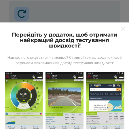
Як робляться оновлення?
Перейдіть у додаток, щоб отримати
найкращий досвід тестування
Карти покриття мережі автоматично оновлюються
швидкості!
ботом щогодини. Карти швидкості оновлюються
кожні 15 хвилин
. Дані показуються протягом двох
Навіщо погоджуватися на менше? Отримайте наш додаток, щоб
років. Через два роки найдавніші дані знімаються з
отримати максимальний досвід тестування швидкості!
карт раз на місяць.
Наскільки це надійно і точно?
Тести проводяться на пристроях користувачів.