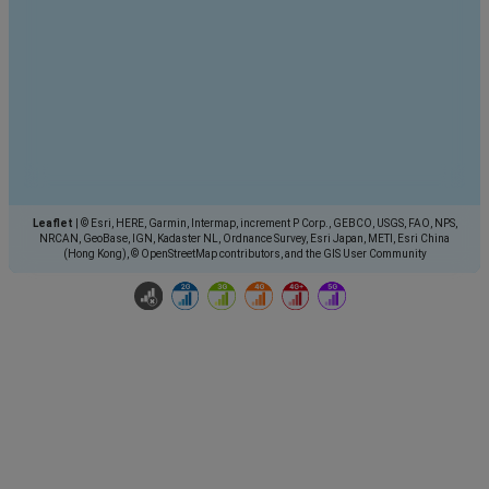
Leaflet
|
© Esri, HERE, Garmin, Intermap, increment P Corp., GEBCO, USGS, FAO, NPS,
NRCAN, GeoBase, IGN, Kadaster NL, Ordnance Survey, Esri Japan, METI, Esri China
(Hong Kong), © OpenStreetMap contributors, and the GIS User Community