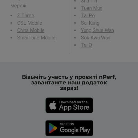
Sha Tin
мереж.
Tuen Mun
3 Three
Tai Po
CSL Mobile
Sai Kung
China Mobile
Yung Shue Wan
SmarTone Mobile
Sok Kwu Wan
Tai O
Візьміть участь у проєкті nPerf,
завантажте наш додаток
зараз!