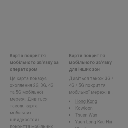
Карта покриття
Карти покриття
мобільного зв’язку за
мобільного зв’язку
оператором
для інших зон
Ця карта показує
Дивіться також 3G /
охоплення 2G, 3G, 4G
4G / 5G покриття
та 5G мобільної
мобільної мережі в
:
мережі. Дивіться
Hong Kong
також: карта
Kowloon
мобільних
Tsuen Wan
швидкостей і
Yuen Long Kau Hui
покриття мобільних