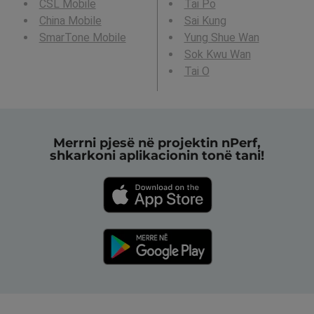
CSL Mobile
Tai Po
China Mobile
Sai Kung
SmarTone Mobile
Yung Shue Wan
Sok Kwu Wan
Tai O
Merrni pjesë në projektin nPerf,
shkarkoni aplikacionin tonë tani!