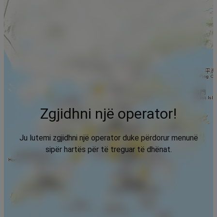
Zgjidhni një operator!
Ju lutemi zgjidhni një operator duke përdorur menunë
sipër hartës për të treguar të dhënat.