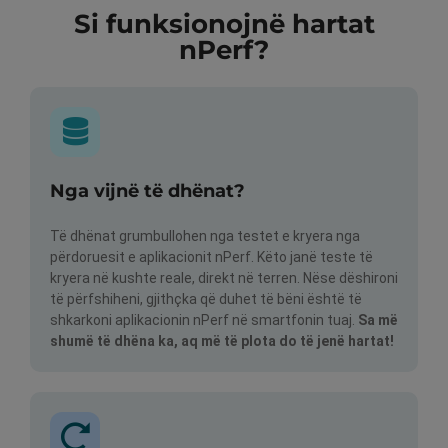
Si funksionojnë hartat
nPerf?
Nga vijnë të dhënat?
Të dhënat grumbullohen nga testet e kryera nga
përdoruesit e aplikacionit nPerf. Këto janë teste të
kryera në kushte reale, direkt në terren. Nëse dëshironi
të përfshiheni, gjithçka që duhet të bëni është të
shkarkoni aplikacionin nPerf në smartfonin tuaj.
Sa më
shumë të dhëna ka, aq më të plota do të jenë hartat!