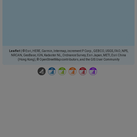
Leaflet
|
© Esri, HERE, Garmin, Intermap, increment P Corp., GEBCO, USGS, FAO, NPS,
NRCAN, GeoBase, IGN, Kadaster NL, Ordnance Survey, Esri Japan, METI, Esri China
(Hong Kong), © OpenStreetMap contributors, and the GIS User Community