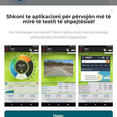
Si bëhen përditësimet?
Shkoni te aplikacioni për përvojën më të
mirë të testit të shpejtësisë!
Hartat e mbulimit të rrjetit përditësohen
automatikisht nga një bot çdo orë. Hartat e
Pse të kënaqeni me më pak? Merrni aplikacionin tonë për përvojën
shpejtësisë
përditësohen çdo 15 minuta
. Të dhënat
përfundimtare të testit të shpejtësisë!
shfaqen për dy vjet. Pas dy vjetësh, të dhënat më të
vjetra hiqen nga hartat një herë në muaj.
Sa e besueshme dhe e saktë është?
Testet kryhen në pajisjet e përdoruesve. Saktësia e
gjeolokimit varet nga cilësia e pranimit të sinjalit GPS
Duke shfletuar nPerf.com, ju pranoni
Politika e privatësisë dhe
në kohën e provës. Për të dhënat e mbulimit, ne
te përdorimit të cookies
si dhe testi ynë nPerf
Marrëveshja për
mbajmë vetëm testet me një gjeolokim maksimal
me
Hapur