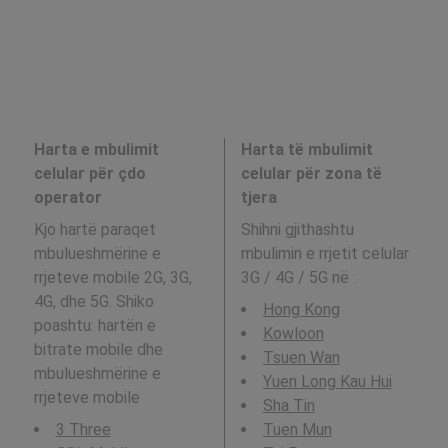
Harta e mbulimit
Harta të mbulimit
celular për çdo
celular për zona të
operator
tjera
Kjo hartë paraqet
Shihni gjithashtu
mbulueshmërine e
mbulimin e rrjetit celular
rrjeteve mobile 2G, 3G,
3G / 4G / 5G në
:
4G, dhe 5G. Shiko
Hong Kong
poashtu: hartën e
Kowloon
bitrate mobile dhe
Tsuen Wan
mbulueshmërine e
Yuen Long Kau Hui
rrjeteve mobile
Sha Tin
3 Three
Tuen Mun