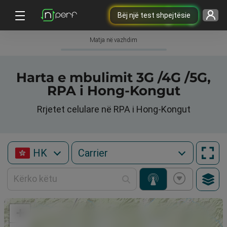
Bëj një test shpejtësie
Matja në vazhdim
Harta e mbulimit 3G /4G /5G,
RPA i Hong-Kongut
Rrjetet celulare në RPA i Hong-Kongut
HK
+