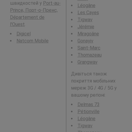
швидкостей у
Port-au-
Léogâne
Prince, Порт-о-Пренс,
Les Cayes
Département de
Tigwav
l'Ouest
.
Jérémie
Digicel
Miragoâne
Natcom Mobile
Gonayiv
Saint-Marc
Thomazeau
Grangwav
Дивіться також
покриття мобільних
мереж 3G / 4G / 5G у
вашому регіоні:
Delmas 73
Pétionville
Léogâne
Tigwav