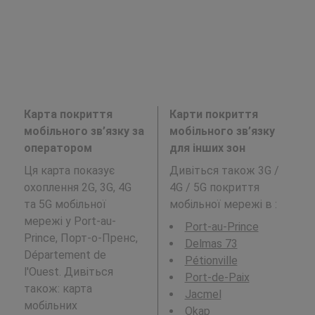
Карта покриття
Карти покриття
мобільного зв’язку за
мобільного зв’язку
оператором
для інших зон
Ця карта показує
Дивіться також 3G /
охоплення 2G, 3G, 4G
4G / 5G покриття
та 5G мобільної
мобільної мережі в
:
мережі у Port-au-
Port-au-Prince
Prince, Порт-о-Пренс,
Delmas 73
Département de
Pétionville
l'Ouest. Дивіться
Port-de-Paix
також: карта
Jacmel
мобільних
Okap