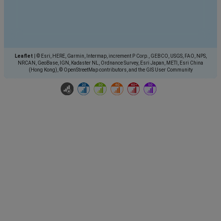
Leaflet
|
© Esri, HERE, Garmin, Intermap, increment P Corp., GEBCO, USGS, FAO, NPS,
NRCAN, GeoBase, IGN, Kadaster NL, Ordnance Survey, Esri Japan, METI, Esri China
(Hong Kong), © OpenStreetMap contributors, and the GIS User Community