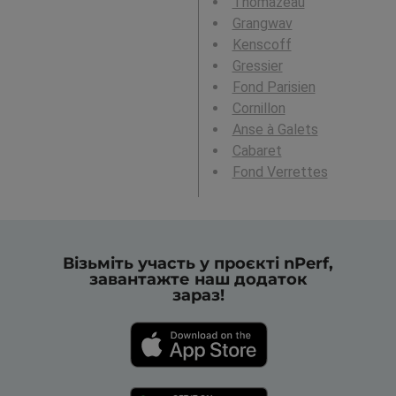
Thomazeau
Grangwav
Kenscoff
Gressier
Fond Parisien
Cornillon
Anse à Galets
Cabaret
Fond Verrettes
Візьміть участь у проєкті nPerf,
завантажте наш додаток
зараз!