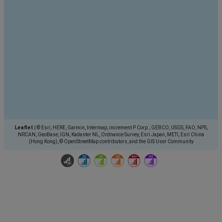
Leaflet
|
© Esri, HERE, Garmin, Intermap, increment P Corp., GEBCO, USGS, FAO, NPS,
NRCAN, GeoBase, IGN, Kadaster NL, Ordnance Survey, Esri Japan, METI, Esri China
(Hong Kong), © OpenStreetMap contributors, and the GIS User Community