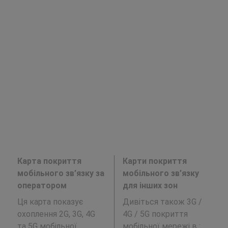
Карта покриття
Карти покриття
мобільного зв’язку за
мобільного зв’язку
оператором
для інших зон
Ця карта показує
Дивіться також 3G /
охоплення 2G, 3G, 4G
4G / 5G покриття
та 5G мобільної
мобільної мережі в
: