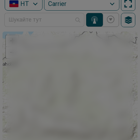
HT
+
−