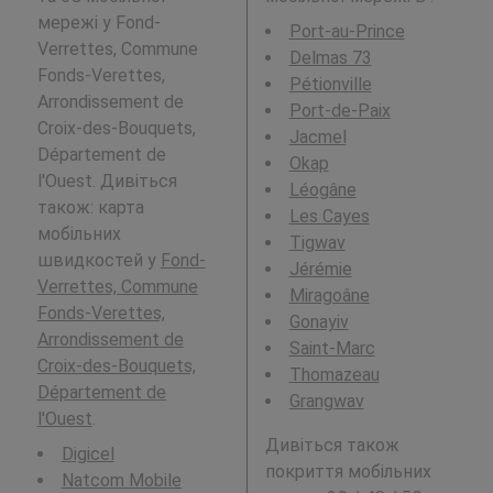
мережі у Fond-
Port-au-Prince
Verrettes, Commune
Delmas 73
Fonds-Verettes,
Pétionville
Arrondissement de
Port-de-Paix
Croix-des-Bouquets,
Jacmel
Département de
Okap
l'Ouest. Дивіться
Léogâne
також: карта
Les Cayes
мобільних
Tigwav
швидкостей у
Fond-
Jérémie
Verrettes, Commune
Miragoâne
Fonds-Verettes,
Gonayiv
Arrondissement de
Saint-Marc
Croix-des-Bouquets,
Thomazeau
Département de
Grangwav
l'Ouest
.
Дивіться також
Digicel
покриття мобільних
Natcom Mobile