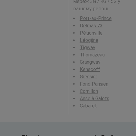
мереж 3G / 4G / 5G у
вашому регіоні:
Port-au-Prince
Delmas 73
Pétionville
Léogâne
Tigwav
Thomazeau
Grangwav
Kenscoff
Gressier
Fond Parisien
Cornillon
Anse à Galets
Cabaret