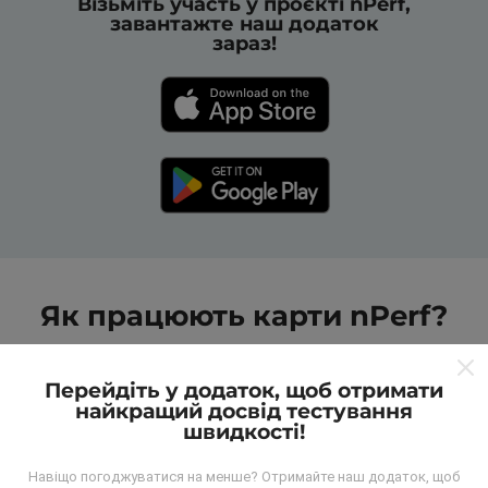
Візьміть участь у проєкті nPerf,
завантажте наш додаток
зараз!
Як працюють карти nPerf?
Перейдіть у додаток, щоб отримати
найкращий досвід тестування
швидкості!
Звідки беруться дані?
Навіщо погоджуватися на менше? Отримайте наш додаток, щоб