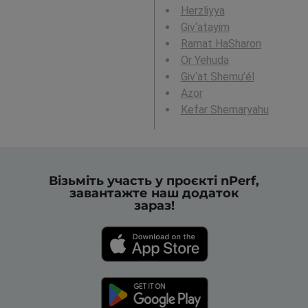
Herzliyya
Giv‘atayim
Ramat HaSharon
Or Yehuda
Giv‘at Shemu’él
Azor
Kefar Shemaryahu
Візьміть участь у проєкті nPerf,
завантажте наш додаток
зараз!