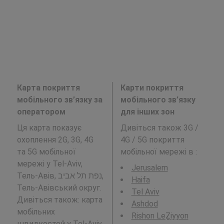
Карта покриття
Карти покриття
мобільного зв’язку за
мобільного зв’язку
оператором
для інших зон
Ця карта показує
Дивіться також 3G /
охоплення 2G, 3G, 4G
4G / 5G покриття
та 5G мобільної
мобільної мережі в
:
мережі у Tel-Aviv,
Jerusalem
Тель-Авів, נפת תל אביב,
Haifa
Тель-Авівський округ.
Tel Aviv
Дивіться також: карта
Ashdod
мобільних
Rishon LeẔiyyon
швидкостей у
Tel-Aviv,