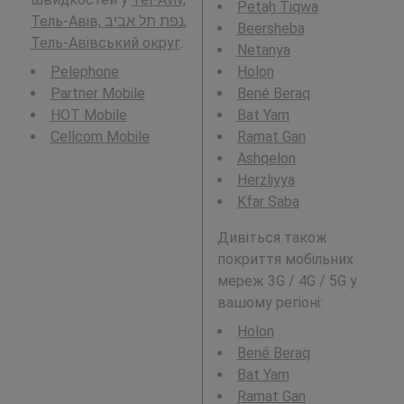
Petaẖ Tiqwa
Тель-Авів, נפת תל אביב,
Beersheba
Тель-Авівський округ
.
Netanya
Pelephone
H̱olon
Partner Mobile
Bené Beraq
HOT Mobile
Bat Yam
Cellcom Mobile
Ramat Gan
Ashqelon
Herzliyya
Kfar Saba
Дивіться також
покриття мобільних
мереж 3G / 4G / 5G у
вашому регіоні:
H̱olon
Bené Beraq
Bat Yam
Ramat Gan