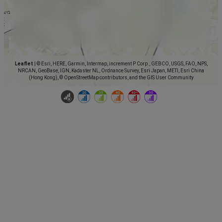
Leaflet
|
© Esri, HERE, Garmin, Intermap, increment P Corp., GEBCO, USGS, FAO, NPS,
NRCAN, GeoBase, IGN, Kadaster NL, Ordnance Survey, Esri Japan, METI, Esri China
(Hong Kong), © OpenStreetMap contributors, and the GIS User Community