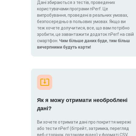
Дані збираються з тестів, проведених
користувачами програми nPerf. Це
випробування, проведені в реальних умовах,
безпосередньо в польових умовах. Якщо ви
теж хочете долучитися, все, що вам потрібно
зробити, це завантажити додаток nPerf на свій
смартфон.
Чим більше даних буде, тим більш
вичерпними будуть карти!
Як я можу отримати необроблені
дані?
Ви хочете отримати дані про покриття мережі
або тести nPerf (бітрейт, затримка, перегляд
веб-сторінок, потокове відео) у форматі CSV,