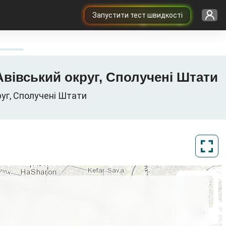
Запустити тест швидкості
 / 4G / 5G в Tel-Aviv, Тель-Авів, נפת תל אביב, Тель-Авівський округ, Сполучені Штати
נפת תל אב, Тель-Авівський округ, Сполучені Штати
ArcGIS