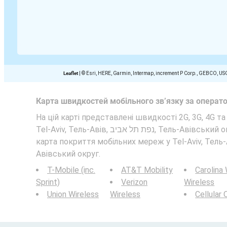
Leaflet
|
© Esri, HERE, Garmin, Intermap, increment P Corp., GEBCO, US
Карта швидкостей мобільного зв’язку за операт
На цій карті представлені швидкості 2G, 3G, 4G т
Tel-Aviv, Тель-Авів, נפת תל אביב, Тель-Авівський округ. Дивіться також:
карта покриття мобільних мереж у Tel-Aviv, Тель-Авів, נפת תל אביב
Авівський округ.
T-Mobile (inc.
AT&T Mobility
Carolina
Sprint)
Verizon
Wireless
Union Wireless
Wireless
Cellular