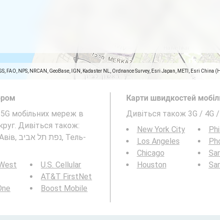
GS, FAO, NPS, NRCAN, GeoBase, IGN, Kadaster NL, Ordnance Survey, Esri Japan, METI, Esri China (
ором
Карти швидкостей мобіль
а 5G мобільних мереж в
Дивіться також 3G / 4G /
New York City
Phi
, Тель-
Los Angeles
Ph
Chicago
San
 West
U.S. Cellular
Houston
Sa
AT&T FirstNet
 One
Boost Mobile