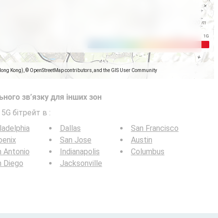
Hong Kong), © OpenStreetMap contributors, and the GIS User Community
ного зв’язку для інших зон
 5G бітрейт в
:
ladelphia
Dallas
San Francisco
oenix
San Jose
Austin
 Antonio
Indianapolis
Columbus
n Diego
Jacksonville