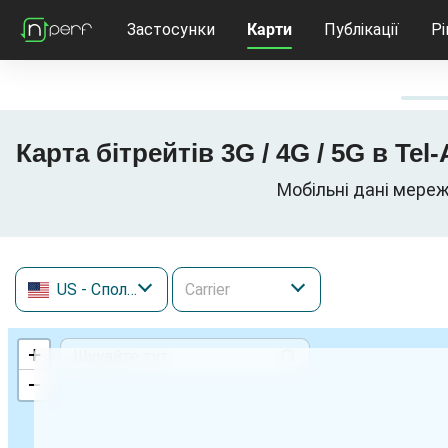
Застосунки
Карти
Публікації
Р
US
- Сполучені Штати
+
−