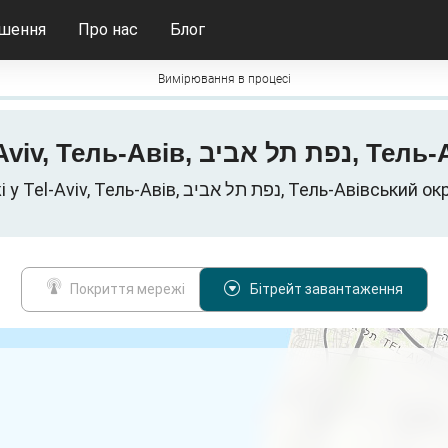
ішення
Про нас
Блог
Вимірювання в процесі
Карта бітрейтів 3G
Мобільні дані мережі у Tel-Aviv, Тель-Авів, יב
Покриття мережі
Бітрейт завантаження