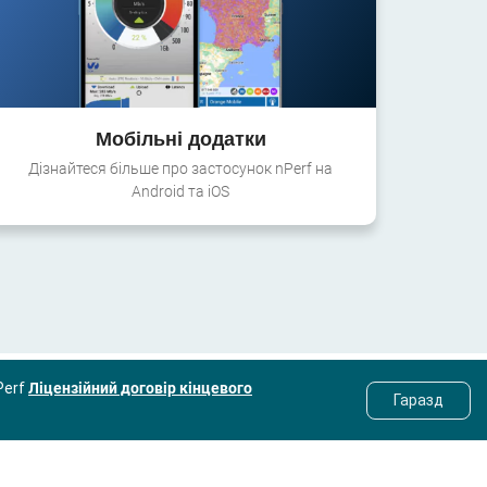
Мобільні додатки
Дізнайтеся більше про застосунок nPerf на
Android та iOS
Perf
Ліцензійний договір кінцевого
Гаразд