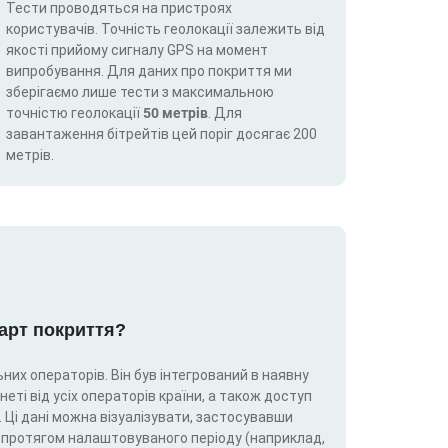
Тести проводяться на пристроях
користувачів. Точність геолокації залежить від
якості прийому сигналу GPS на момент
випробування. Для даних про покриття ми
зберігаємо лише тести з максимальною
точністю геолокації
50 метрів
. Для
завантаження бітрейтів цей поріг досягає 200
метрів.
карт покриття?
них операторів. Він був інтегрований в наявну
еті від усіх операторів країни, а також доступ
 Ці дані можна візуалізувати, застосувавши
5G) протягом налаштовуваного періоду (наприклад,