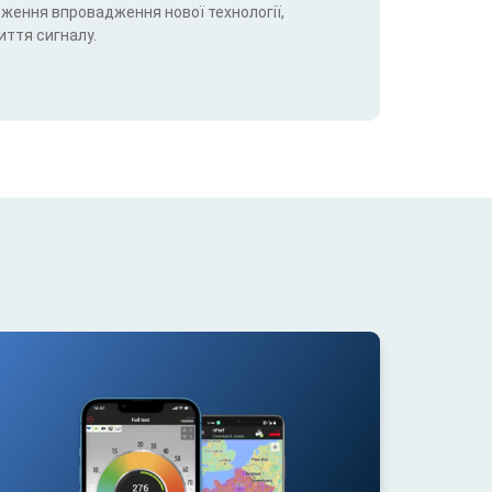
теження впровадження нової технології,
иття сигналу.