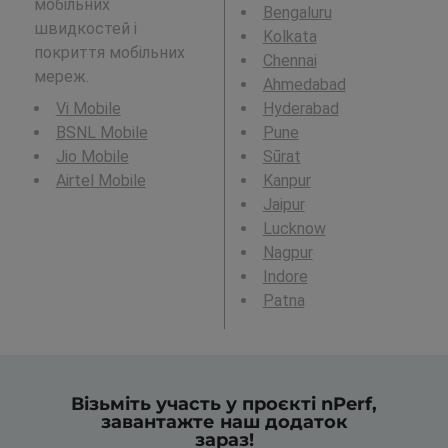
мобільних
Bengaluru
швидкостей і
Kolkata
покриття мобільних
Chennai
мереж.
Ahmedabad
Vi Mobile
Hyderabad
BSNL Mobile
Pune
Jio Mobile
Sūrat
Airtel Mobile
Kanpur
Jaipur
Lucknow
Nagpur
Indore
Patna
Візьміть участь у проєкті nPerf,
завантажте наш додаток
зараз!