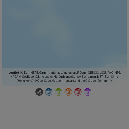
Leaflet
|
© Esri, HERE, Garmin, Intermap, increment P Corp., GEBCO, USGS, FAO, NPS,
NRCAN, GeoBase, IGN, Kadaster NL, Ordnance Survey, Esri Japan, METI, Esri China
(Hong Kong), © OpenStreetMap contributors, and the GIS User Community