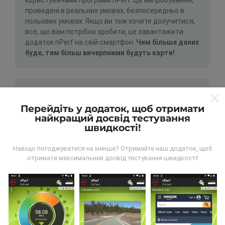
користувачами програми nPerf. Це випробування,
проведені в реальних умовах, безпосередньо в
польових умовах. Якщо ви теж хочете долучитися,
все, що вам потрібно зробити, це завантажити
додаток nPerf на свій смартфон.
Чим більше даних
буде, тим більш вичерпними будуть карти!
Перейдіть у додаток, щоб отримати
найкращий досвід тестування
швидкості!
Як робляться оновлення?
Навіщо погоджуватися на менше? Отримайте наш додаток, щоб
Карти покриття мережі автоматично оновлюються
отримати максимальний досвід тестування швидкості!
ботом щогодини. Карти швидкості оновлюються
кожні 15 хвилин
. Дані показуються протягом двох
років. Через два роки найдавніші дані знімаються з
карт раз на місяць.