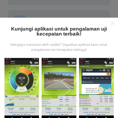
Kunjungi aplikasi untuk pengalaman uji
kecepatan terbaik!
Bagaimana pembaruan dibuat?
Mengapa menerima lebih sedikit? Dapatkan aplikasi kami untuk
Peta jangkauan jaringan secara otomatis diperbarui
pengalaman tes kecepatan tertinggi!
oleh bot setiap jam. Peta kecepatan
diperbarui
setiap 15 menit
. Data ditampilkan selama dua tahun.
Setelah dua tahun, data paling lama akan dihapus dari
peta sebulan sekali.
Seberapa handal dan akuratnya hal ini?