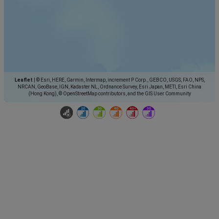
Leaflet
|
© Esri, HERE, Garmin, Intermap, increment P Corp., GEBCO, USGS, FAO, NPS,
NRCAN, GeoBase, IGN, Kadaster NL, Ordnance Survey, Esri Japan, METI, Esri China
(Hong Kong), © OpenStreetMap contributors, and the GIS User Community