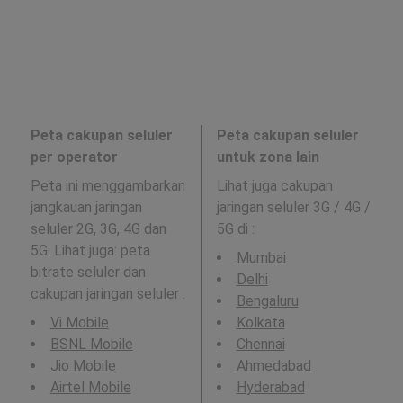
Peta cakupan seluler
Peta cakupan seluler
per operator
untuk zona lain
Peta ini menggambarkan
Lihat juga cakupan
jangkauan jaringan
jaringan seluler 3G / 4G /
seluler 2G, 3G, 4G dan
5G di
:
5G. Lihat juga: peta
Mumbai
bitrate seluler dan
Delhi
cakupan jaringan seluler .
Bengaluru
Vi Mobile
Kolkata
BSNL Mobile
Chennai
Jio Mobile
Ahmedabad
Airtel Mobile
Hyderabad