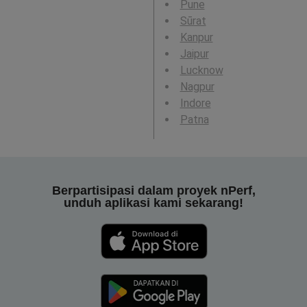
Pune
Sūrat
Kanpur
Jaipur
Lucknow
Nagpur
Indore
Patna
Berpartisipasi dalam proyek nPerf,
unduh aplikasi kami sekarang!