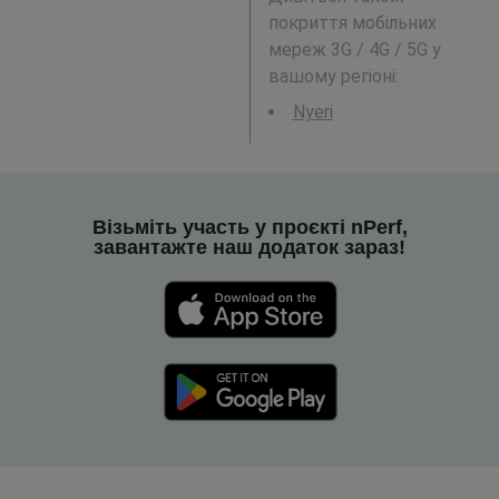
покриття мобільних
мереж 3G / 4G / 5G у
вашому регіоні:
Nyeri
Візьміть участь у проєкті nPerf,
завантажте наш додаток зараз!