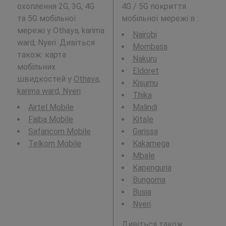
охоплення 2G, 3G, 4G
4G / 5G покриття
та 5G мобільної
мобільної мережі в
:
мережі у Othaya, karima
Nairobi
ward, Nyeri. Дивіться
Mombasa
також: карта
Nakuru
мобільних
Eldoret
швидкостей у
Othaya,
Kisumu
karima ward, Nyeri
.
Thika
Airtel Mobile
Malindi
Faiba Mobile
Kitale
Safaricom Mobile
Garissa
Telkom Mobile
Kakamega
Mbale
Kapenguria
Bungoma
Busia
Nyeri
Дивіться також