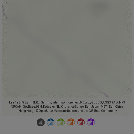
Leaflet
|
© Esri, HERE, Garmin, Intermap, increment P Corp., GEBCO, USGS, FAO, NPS,
NRCAN, GeoBase, IGN, Kadaster NL, Ordnance Survey, Esri Japan, METI, Esri China
(Hong Kong), © OpenStreetMap contributors, and the GIS User Community