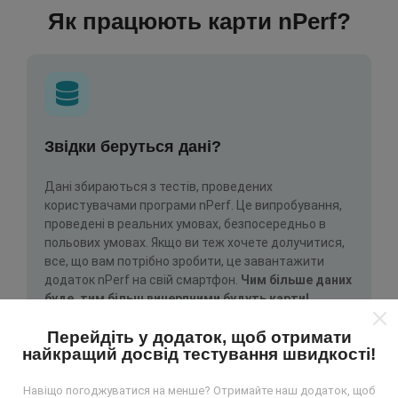
Як працюють карти nPerf?
Звідки беруться дані?
Дані збираються з тестів, проведених
користувачами програми nPerf. Це випробування,
проведені в реальних умовах, безпосередньо в
польових умовах. Якщо ви теж хочете долучитися,
все, що вам потрібно зробити, це завантажити
додаток nPerf на свій смартфон.
Чим більше даних
буде, тим більш вичерпними будуть карти!
Перейдіть у додаток, щоб отримати
найкращий досвід тестування швидкості!
Навіщо погоджуватися на менше? Отримайте наш додаток, щоб