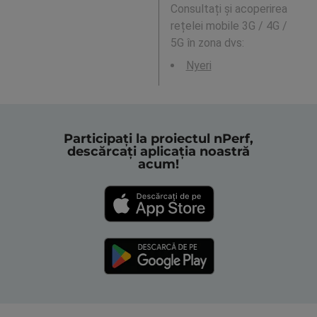
Consultați și acoperirea
rețelei mobile 3G / 4G /
5G în zona dvs:
Nyeri
Participați la proiectul nPerf,
descărcați aplicația noastră
acum!