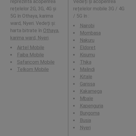
reprezintă acoperirea
Vedeți și acoperirea
rețelelor 2G, 3G, 4G și
rețelelor mobile 3G / 4G
5G în Othaya, karima
/ 5G în
:
ward, Nyeri. Vedeți și:
Nairobi
harta bitrate în
Othaya,
Mombasa
karima ward, Nyeri
.
Nakuru
Airtel Mobile
Eldoret
Faiba Mobile
Kisumu
Safaricom Mobile
Thika
Telkom Mobile
Malindi
Kitale
Garissa
Kakamega
Mbale
Kapenguria
Bungoma
Busia
Nyeri