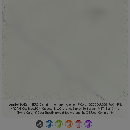
Leaflet
|
© Esri, HERE, Garmin, Intermap, increment P Corp., GEBCO, USGS, FAO, NPS,
NRCAN, GeoBase, IGN, Kadaster NL, Ordnance Survey, Esri Japan, METI, Esri China
(Hong Kong), © OpenStreetMap contributors, and the GIS User Community