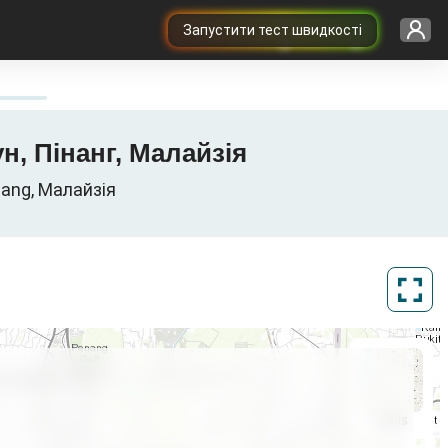
Запустити тест швидкості
н, Пінанг, Малайзія
nang, Малайзія
ArcGIS