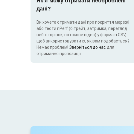
Як я можу отримати необроблені
дані?
Ви хочете отримати дані про покриття мережі
або тести nPerf (бітрейт, затримка, перегляд
веб-сторінок, потокове відео) у форматі CSV,
щоб використовувати їх, як вам подобається?
Немає проблем!
Зверніться до нас
для
отримання пропозиції.