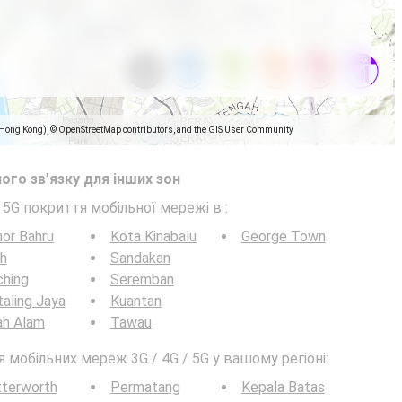
(Hong Kong), © OpenStreetMap contributors, and the GIS User Community
ого зв’язку для інших зон
/ 5G покриття мобільної мережі в
:
or Bahru
Kota Kinabalu
George Town
h
Sandakan
ching
Seremban
aling Jaya
Kuantan
ah Alam
Tawau
мобільних мереж 3G / 4G / 5G у вашому регіоні:
tterworth
Permatang
Kepala Batas