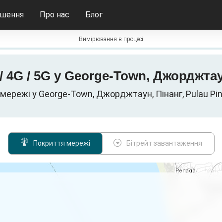
ішення
Про нас
Блог
Вимірювання в процесі
/ 4G / 5G у George-Town, Джорджтау
 мережі у George-Town, Джорджтаун, Пінанг, Pulau Pi
Покриття мережі
Бітрейт завантаження