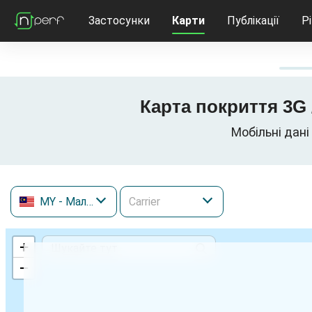
Застосунки
Карти
Публікації
Р
Карта покриття 3G 
Мобільні дані
MY
- Малайзія
+
−