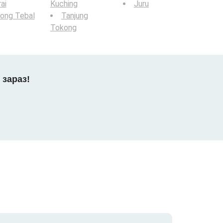
ai
Kuching
Juru
ong Tebal
Tanjung
Tokong
 зараз!