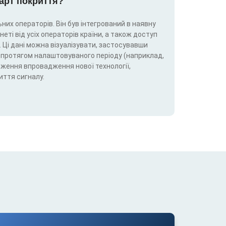
карт покриття?
них операторів. Він був інтегрований в наявну
еті від усіх операторів країни, а також доступ
 Ці дані можна візуалізувати, застосувавши
5G) протягом налаштовуваного періоду (наприклад,
теження впровадження нової технології,
иття сигналу.