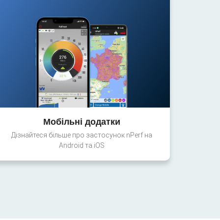
Мобільні додатки
Дізнайтеся більше про застосунок nPerf на
Android та iOS