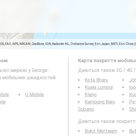
SGS, FAO, NPS, NRCAN, GeoBase, IGN, Kadaster NL, Ordnance Survey, Esri Japan, METI, Esri China 
ром
Карти покриття мобільн
льної мережі у George-
Дивіться також 3G / 4G 
та мобільних швидкостей
Kota Bharu
Joh
Kuala Lumpur
Ipo
bile
U Mobile
Klang
Ku
ile
Kampung Baru
Pet
Subang
Sh
Дивіться також покриття 
Bukit Mertajam
Bu