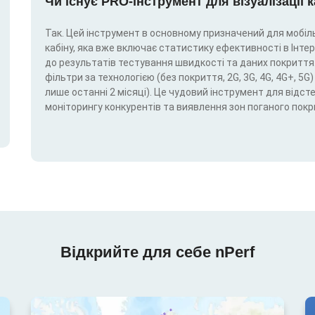
Чи існує PRO-інструмент для візуалізації 
Так. Цей інструмент в основному призначений для мобіль
кабіну, яка вже включає статистику ефективності в Інтерн
до результатів тестування швидкості та даних покриття.
фільтри за технологією (без покриття, 2G, 3G, 4G, 4G+, 
лише останні 2 місяці). Це чудовий інструмент для відс
моніторингу конкурентів та виявлення зон поганого покр
Відкрийте для себе nPerf