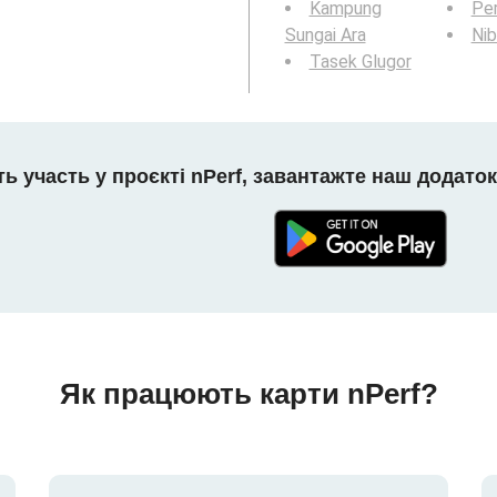
Kampung
Per
Sungai Ara
Nib
Tasek Glugor
ть участь у проєкті nPerf, завантажте наш додаток
Як працюють карти nPerf?