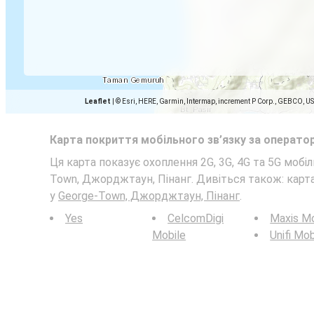
Leaflet
|
© Esri, HERE, Garmin, Intermap, increment P Corp., GEBCO, U
Карта покриття мобільного зв’язку за операто
Ця карта показує охоплення 2G, 3G, 4G та 5G мобі
Town, Джорджтаун, Пінанг. Дивіться також: кар
у
George-Town, Джорджтаун, Пінанг
.
Yes
CelcomDigi
Maxis Mo
Mobile
Unifi Mob