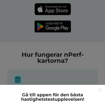
Hur fungerar nPerf-
kartorna?
Var kommer datan ifrån?
Gå till appen för den bästa
hastighetstestupplevelsen!
Data samlas in från tester gjorda av våra användare