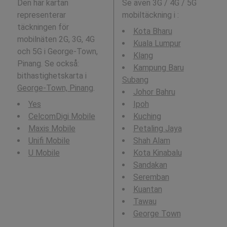
Den här kartan
Se även 3G / 4G / 5G
representerar
mobiltäckning i
:
täckningen för
Kota Bharu
mobilnäten 2G, 3G, 4G
Kuala Lumpur
och 5G i George-Town,
Klang
Pinang. Se också:
Kampung Baru
bithastighetskarta i
Subang
George-Town, Pinang
.
Johor Bahru
Yes
Ipoh
CelcomDigi Mobile
Kuching
Maxis Mobile
Petaling Jaya
Unifi Mobile
Shah Alam
U Mobile
Kota Kinabalu
Sandakan
Seremban
Kuantan
Tawau
George Town