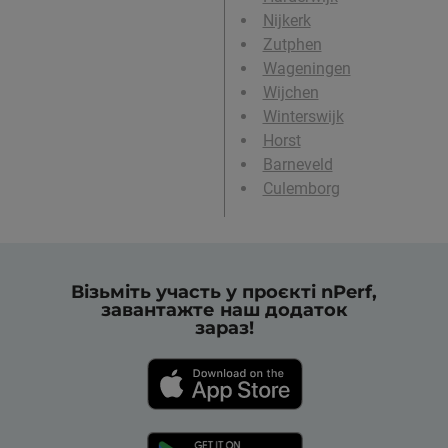
Nijkerk
Zutphen
Wageningen
Wijchen
Winterswijk
Horst
Barneveld
Culemborg
Візьміть участь у проєкті nPerf,
завантажте наш додаток
зараз!