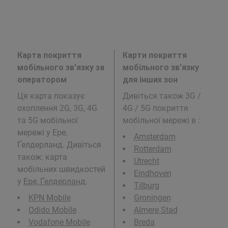
Карта покриття
Карти покриття
мобільного зв’язку за
мобільного зв’язку
оператором
для інших зон
Ця карта показує
Дивіться також 3G /
охоплення 2G, 3G, 4G
4G / 5G покриття
та 5G мобільної
мобільної мережі в
:
мережі у Epe,
Amsterdam
Ґелдерланд. Дивіться
Rotterdam
також: карта
Utrecht
мобільних швидкостей
Eindhoven
у
Epe, Ґелдерланд
.
Tilburg
KPN Mobile
Groningen
Odido Mobile
Almere Stad
Vodafone Mobile
Breda