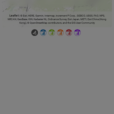
Leaflet
|
© Esri, HERE, Garmin, Intermap, increment P Corp., GEBCO, USGS, FAO, NPS,
NRCAN, GeoBase, IGN, Kadaster NL, Ordnance Survey, Esri Japan, METI, Esri China (Hong
Kong), © OpenStreetMap contributors, and the GIS User Community