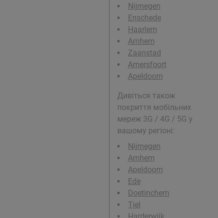
Nijmegen
Enschede
Haarlem
Arnhem
Zaanstad
Amersfoort
Apeldoorn
Дивіться також
покриття мобільних
мереж 3G / 4G / 5G у
вашому регіоні:
Nijmegen
Arnhem
Apeldoorn
Ede
Doetinchem
Tiel
Harderwijk