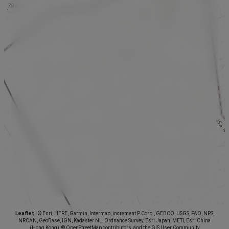
Leaflet
|
© Esri, HERE, Garmin, Intermap, increment P Corp., GEBCO, USGS, FAO, NPS,
NRCAN, GeoBase, IGN, Kadaster NL, Ordnance Survey, Esri Japan, METI, Esri China
(Hong Kong), © OpenStreetMap contributors, and the GIS User Community