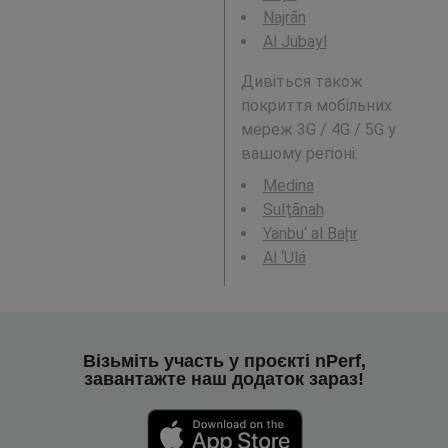
Najrān
Al Jubayl
Дивіться також
покриття мобільних
мереж 3G / 4G / 5G у
вашому регіоні:
Medina
Sulţānah
Yanbu‘ al Baḩr
Al ‘Ulá
Візьміть участь у проєкті nPerf,
завантажте наш додаток зараз!