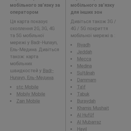
мобільного зв’язку за
мобільного зв’язку
оператором
для інших зон
Ця карта показує
Дивіться також 3G /
охоплення 2G, 3G, 4G
4G / 5G покриття
та 5G мобільної
мобільної мережі в
:
мережі у Badr-Hunayn,
Riyadh
Ель-Медина. Дивіться
Jeddah
також: карта
Mecca
мобільних
Medina
швидкостей у
Badr-
Sulţānah
Hunayn, Ель-Медина
.
Dammam
stc Mobile
Ta’if
Mobily Mobile
Tabuk
Zain Mobile
Buraydah
Khamis Mushait
Al Hufūf
Al Mubarraz
Hayil